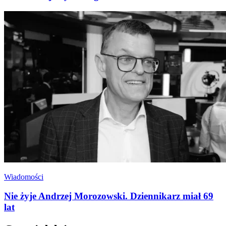
Wiadomości
Nie żyje Andrzej Morozowski. Dziennikarz miał 69
lat