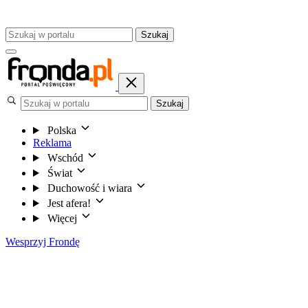
Szukaj
Szukaj
Polska
Reklama
Wschód
Świat
Duchowość i wiara
Jest afera!
Więcej
Wesprzyj Frondę