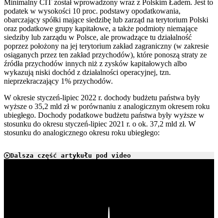
Minimalny CIT został wprowadzony wraz z Polskim Ładem. Jest to
podatek w wysokości 10 proc. podstawy opodatkowania,
obarczający spółki mające siedzibę lub zarząd na terytorium Polski
oraz podatkowe grupy kapitałowe, a także podmioty niemające
siedziby lub zarządu w Polsce, ale prowadzące tu działalność
poprzez położony na jej terytorium zakład zagraniczny (w zakresie
osiąganych przez ten zakład przychodów), które ponoszą straty ze
źródła przychodów innych niż z zysków kapitałowych albo
wykazują niski dochód z działalności operacyjnej, tzn.
nieprzekraczający 1% przychodów.
W
okresie styczeń-lipiec 2022 r. dochody budżetu państwa były
wyższe o 35,2 mld zł w porównaniu z analogicznym okresem roku
ubiegłego. Dochody podatkowe budżetu państwa były wyższe w
stosunku do okresu styczeń-lipiec 2021 r. o ok. 37,2 mld zł. W
stosunku do analogicznego okresu roku ubiegłego:
Dalsza część artykułu pod video