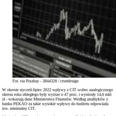
Fot. via Pixabay - 3844328 / crsntdesign
W okresie styczeń-lipiec 2022 wpływy z CIT wobec analogicznego
okresu roku ubiegłego były wyższe o 47 proc. i wyniosły 14,6 mld
zł - wskazują dane Ministerstwa Finansów. Według analityków z
banku PEKAO za takie wysokie wpływy do budżetu odpowiada
tzw. minimalny CIT.