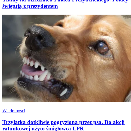
świętują z prezydentem
Wiadomości
Trzylatka dotkliwie pogryziona przez psa. Do akcji
ratunkowej użyto śmigłowca LPR