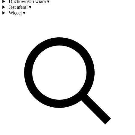
Duchowość i wiara
▾
Jest afera!
▾
Więcej
▾