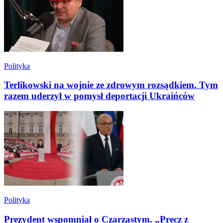
Polityka
Terlikowski na wojnie ze zdrowym rozsądkiem. Tym
razem uderzył w pomysł deportacji Ukraińców
Polityka
Prezydent wspomniał o Czarzastym. „Precz z