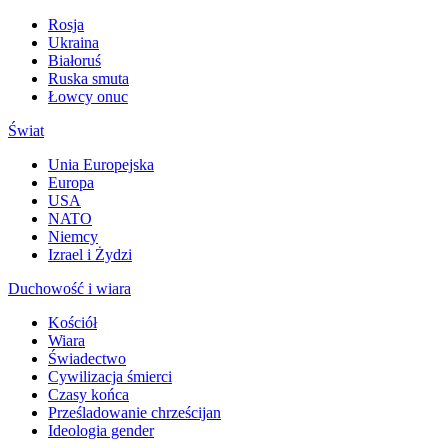
Rosja
Ukraina
Białoruś
Ruska smuta
Łowcy onuc
Świat
Unia Europejska
Europa
USA
NATO
Niemcy
Izrael i Żydzi
Duchowość i wiara
Kościół
Wiara
Świadectwo
Cywilizacja śmierci
Czasy końca
Prześladowanie chrześcijan
Ideologia gender