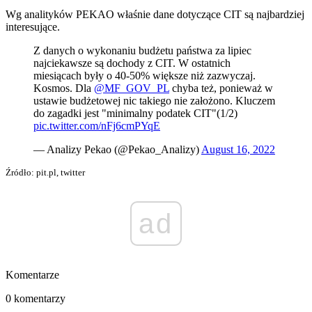
Wg analityków PEKAO właśnie dane dotyczące CIT są najbardziej
interesujące.
Z danych o wykonaniu budżetu państwa za lipiec
najciekawsze są dochody z CIT. W ostatnich
miesiącach były o 40-50% większe niż zazwyczaj.
Kosmos. Dla
@MF_GOV_PL
chyba też, ponieważ w
ustawie budżetowej nic takiego nie założono. Kluczem
do zagadki jest "minimalny podatek CIT"(1/2)
pic.twitter.com/nFj6cmPYqE
— Analizy Pekao (@Pekao_Analizy)
August 16, 2022
Źródło: pit.pl, twitter
ad
Komentarze
0 komentarzy