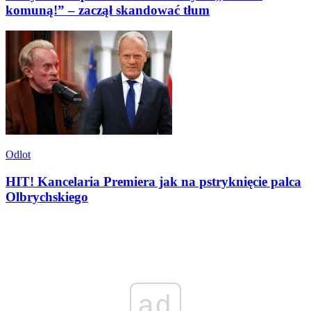
komuną!” – zaczął skandować tłum
Odlot
HIT! Kancelaria Premiera jak na pstryknięcie palca
Olbrychskiego
ad