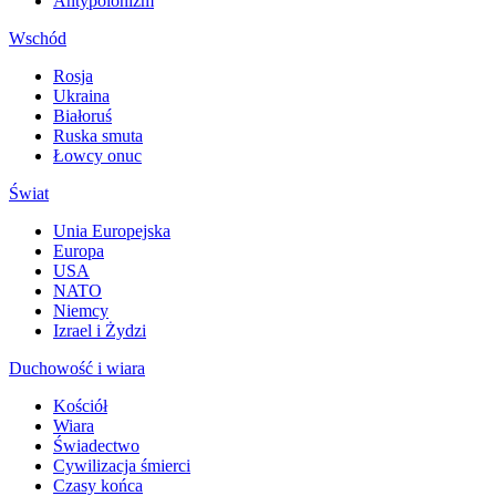
Antypolonizm
Wschód
Rosja
Ukraina
Białoruś
Ruska smuta
Łowcy onuc
Świat
Unia Europejska
Europa
USA
NATO
Niemcy
Izrael i Żydzi
Duchowość i wiara
Kościół
Wiara
Świadectwo
Cywilizacja śmierci
Czasy końca