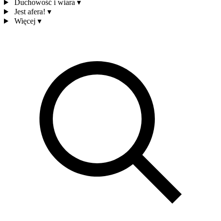
Duchowość i wiara
▾
Jest afera!
▾
Więcej
▾