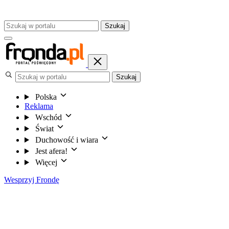
Szukaj
Szukaj
Polska
Reklama
Wschód
Świat
Duchowość i wiara
Jest afera!
Więcej
Wesprzyj Frondę