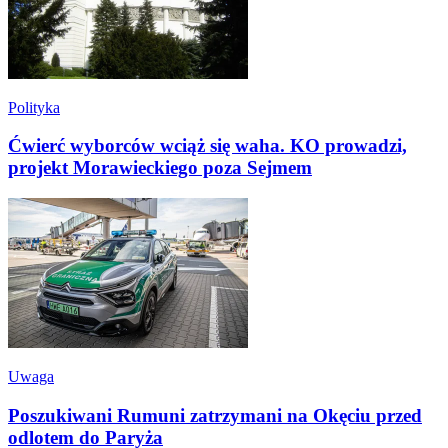
Polityka
Ćwierć wyborców wciąż się waha. KO prowadzi,
projekt Morawieckiego poza Sejmem
Uwaga
Poszukiwani Rumuni zatrzymani na Okęciu przed
odlotem do Paryża