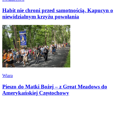
Habit nie chroni przed samotnością. Kapucyn o
niewidzialnym krzyżu powołania
Wiara
Pieszo do Matki Bożej – z Great Meadows do
Amerykańskiej Częstochowy