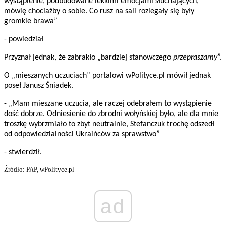
wystąpienie, podbudowane lekkimi emocjami słuchających,
mówię chociażby o sobie. Co rusz na sali rozlegały się były
gromkie brawa”
- powiedział
Przyznał jednak, że zabrakło „bardziej stanowczego
przepraszamy
”.
O „mieszanych uczuciach” portalowi wPolityce.pl mówił jednak
poseł Janusz Śniadek.
- „Mam mieszane uczucia, ale raczej odebrałem to wystąpienie
dość dobrze. Odniesienie do zbrodni wołyńskiej było, ale dla mnie
troszkę wybrzmiało to zbyt neutralnie, Stefanczuk trochę odszedł
od odpowiedzialności Ukraińców za sprawstwo”
- stwierdził.
Źródło: PAP, wPolityce.pl
ad