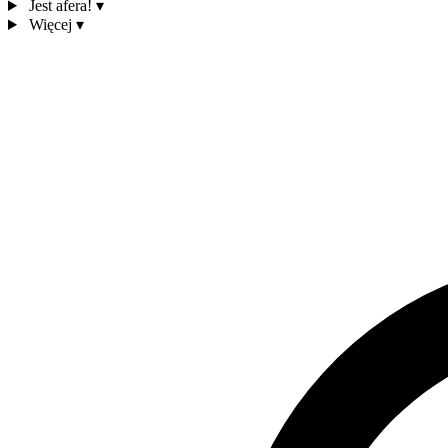
Jest afera!
▾
Więcej
▾