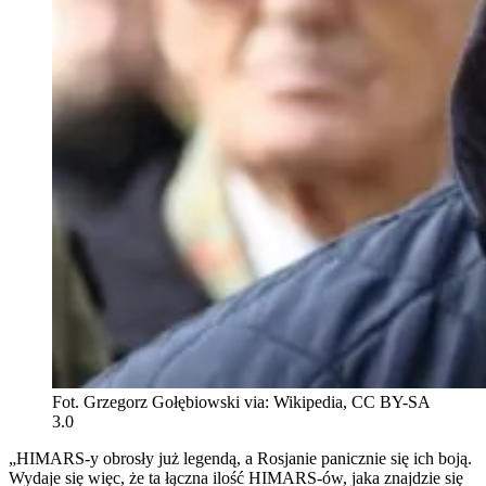
Fot. Grzegorz Gołębiowski via: Wikipedia, CC BY-SA
3.0
„HIMARS-y obrosły już legendą, a Rosjanie panicznie się ich boją.
Wydaje się więc, że ta łączna ilość HIMARS-ów, jaka znajdzie się