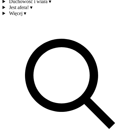
Duchowość i wiara
▾
Jest afera!
▾
Więcej
▾