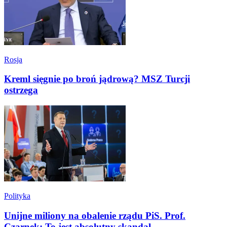
Rosja
Kreml sięgnie po broń jądrową? MSZ Turcji
ostrzega
Polityka
Unijne miliony na obalenie rządu PiS. Prof.
Czarnek: To jest absolutny skandal