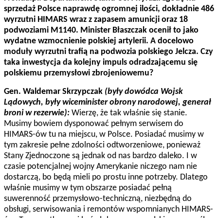
sprzedaż Polsce naprawdę ogromnej ilości, dokładnie 486
wyrzutni HIMARS wraz z zapasem amunicji oraz 18
podwoziami M1140. Minister Błaszczak ocenił to jako
wydatne wzmocnienie polskiej artylerii.
A docelowo
moduły wyrzutni trafią na podwozia polskiego Jelcza.
Czy
taka inwestycja da kolejny impuls odradzającemu się
polskiemu przemysłowi zbrojeniowemu?
Gen. Waldemar Skrzypczak
(były dowódca Wojsk
Lądowych, były wiceminister obrony narodowej, generał
broni w rezerwie):
Wierzę, że tak właśnie się stanie.
Musimy bowiem dysponować pełnym serwisem do
HIMARS-ów tu na miejscu, w Polsce. Posiadać musimy w
tym zakresie pełne zdolności odtworzeniowe, ponieważ
Stany Zjednoczone są jednak od nas bardzo daleko. I w
czasie potencjalnej wojny Amerykanie niczego nam nie
dostarczą, bo będą mieli po prostu inne potrzeby. Dlatego
właśnie musimy w tym obszarze posiadać pełną
suwerenność przemysłowo-techniczną, niezbędną do
obsługi, serwisowania i remontów wspomnianych HIMARS-