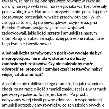
uważam, że mogą się one sprawdzić również w zakresie
obrony naszego wybrzeża morskiego, jako wartościowe siły
przeciwokrętowe. Natomiast oczywiście nie posiadają one
stosownego potencjału w walce przeciwlotniczej. W ich
zasięgu za to znajdą się niewątpliwie rosyjskie bazy na
Bałtyku. Podsumowując więc to nasi wojskowi
zadecydowali, jakie ilości sprzętu i amunicji są naszym
siłom zbrojnym obecnie najbardziej potrzebne i absolutnie
tego bym nie kwestionował.
A jednak liczba zamówionych pocisków wydaje się być
nieproporcjonalnie mała w stosunku do liczby
zamówionych zestawów. Czy nie należałoby może
odwrócić tej proporcji i zamiast części zestawów, nabyć
więcej sztuk amunicji?
Absolutnie nie robiłbym z tego dramatu, bo jak rozumiem,
chodzi tu na razie o ilość amunicji znajdującej się w ramach
pierwszego pakietu. To nie jest koniec. Po prostu
nabywamy w tej chwili pewne zdolności. A wspomnianej
amunicji potrzebujemy również w celach szkoleniowych, o