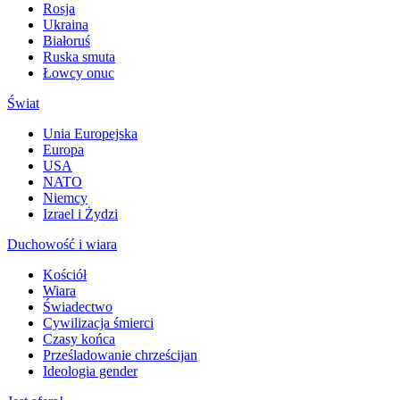
Rosja
Ukraina
Białoruś
Ruska smuta
Łowcy onuc
Świat
Unia Europejska
Europa
USA
NATO
Niemcy
Izrael i Żydzi
Duchowość i wiara
Kościół
Wiara
Świadectwo
Cywilizacja śmierci
Czasy końca
Prześladowanie chrześcijan
Ideologia gender