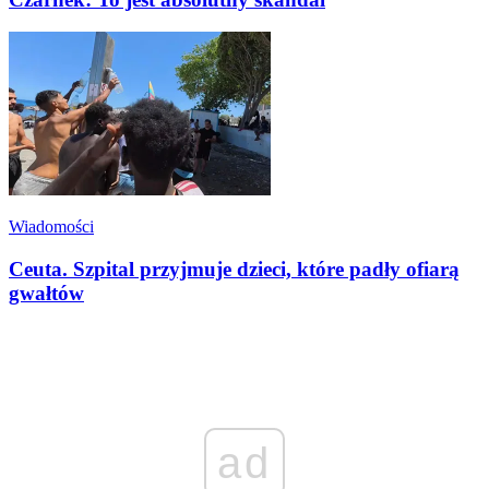
Wiadomości
Ceuta. Szpital przyjmuje dzieci, które padły ofiarą
gwałtów
ad