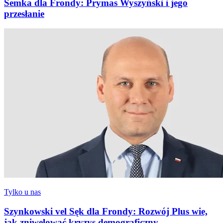
Semka dla Frondy: Prymas Wyszyński i jego
przesłanie
Tylko u nas
Szynkowski vel Sęk dla Frondy: Rozwój Plus wie,
jak zniwelować kryzys demograficzny