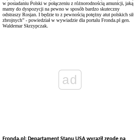
w posiadaniu Polski w połączeniu z różnorodnością amunicji, jaką
mamy do dyspozycji na pewno w sposób bardzo skuteczny
odstraszy Rosjan. I będzie to z pewnością potężny atut polskich sił
zbrojnych” - powiedział w wywiadzie dla portalu Fronda.pl gen.
Waldemar Skrzypczak.
ad
Fronda.pl: Departament Stanu USA wyraził zgodę na