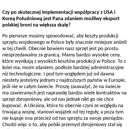
Czy po skutecznej implementacji współpracy z USA i
Koreą Południową jest Pana zdaniem możliwy eksport
polskiej broni na większa skalę?
Po pierwsze musimy spowodować, aby koszty produkcji
sprzętu wojskowego w Polsce były znacznie mniejsze aniżeli
w tej chwili. Obecnie bowiem nasz sprzęt jest po prostu
niesprzedawalny za granicą. Mamy bardzo wysokie ceny,
które wynikają z wysokich kosztów produkcji w Polsce. To z
kolei ma, moim zdaniem, podłoże bardziej administracyjne
niż technologiczne. I pod tym względem już od dawna
niestety jesteśmy jednym z najdroższych państw w Europie,
jeśli nie w całym świecie. Proszę zauważyć, że na świecie
ma zawieranych jest naprawdę bardzo wiele kontraktów na
sprzęt zbrojeniowy, ale od nas jednak nikt go nie chce
kupować. A Ukraina, która to obecnie czyni ze względu na
trwającą wojnę, stanowi wyjątek od tej reguły, a poza tym
nie kupuje ona przecież od nas sprzętu za swoje pieniądze.
Chodzi więc o to, aby polski przemysł zbrojeniowy stał się