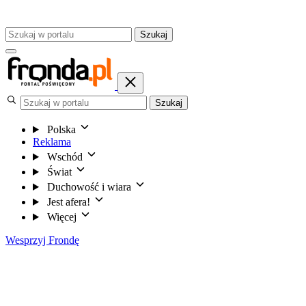
Szukaj
Szukaj
Polska
Reklama
Wschód
Świat
Duchowość i wiara
Jest afera!
Więcej
Wesprzyj Frondę