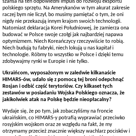
szansa na ten odpowiedni impuls do rozwoju eksportu 
polskiego sprzętu. Na Amerykanów w tym akurat zakresie 
raczej bym nie liczył, bo musimy pamiętać o tym, że oni 
nigdy nie przekazują innym krajom swoich technologii. 
Natomiast deklaracja Korei Południowej, że zamierza ona 
budować w Polsce swoje czołgi jak najbardziej napawa 
optymizmem. Niech Koreańczycy rzeczywiście to robią. 
Niech budują tu fabryki, niech lokują u nas kapitał i 
technologie. Róbmy to wszystko w Polsce i dzięki temu 
zdobywajmy rynki w Europie i nie tylko. 
Ukraińcom, wyposażonym w zaledwie kilkanaście
HIMARS-ów, udało się z pomocą tej broni odepchnąć
Rosjan i odbić część terytoriów. Czy kilkaset tych
zestawów w posiadaniu Wojska Polskiego oznacza, że
jakikolwiek atak na Polskę będzie nieopłacalny?
Wydaje się, że po tym, jak zobaczyliśmy na froncie
ukraińskim, co HIMARS-y potrafią wyprawiać przeciwko
rosyjskim wojskom oraz ze względu na fakt, że my
otrzymamy przecież znacznie większy wachlarz pocisków i