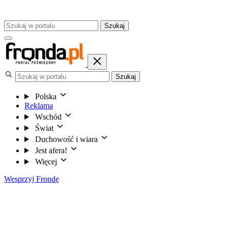
Szukaj
Szukaj
Polska
Reklama
Wschód
Świat
Duchowość i wiara
Jest afera!
Więcej
Wesprzyj Frondę