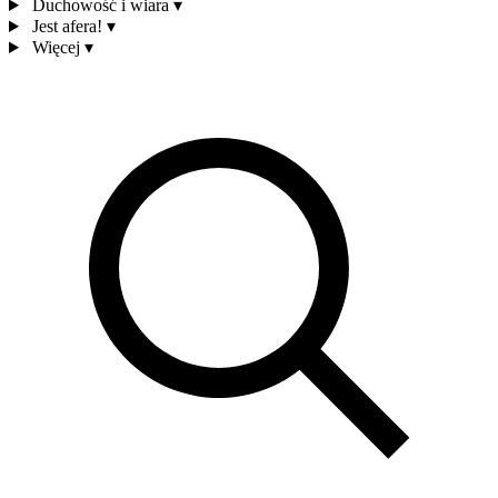
Duchowość i wiara
▾
Jest afera!
▾
Więcej
▾