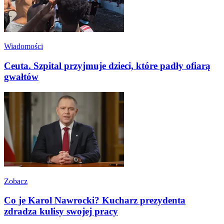
Wiadomości
Ceuta. Szpital przyjmuje dzieci, które padły ofiarą
gwałtów
Zobacz
Co je Karol Nawrocki? Kucharz prezydenta
zdradza kulisy swojej pracy