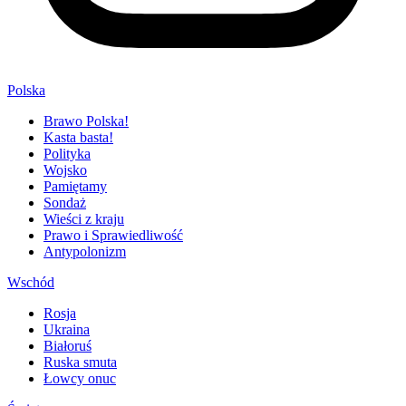
Polska
Brawo Polska!
Kasta basta!
Polityka
Wojsko
Pamiętamy
Sondaż
Wieści z kraju
Prawo i Sprawiedliwość
Antypolonizm
Wschód
Rosja
Ukraina
Białoruś
Ruska smuta
Łowcy onuc