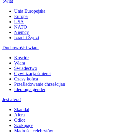
Świat
Unia Europejska
Europa
USA
NATO
Niemcy
Izrael i Żydzi
Duchowość i wiara
Kościół
Wiara
Świadectwo
Cywilizacja śmierci
Czasy końca
Prześladowanie chrześcijan
Ideologia gender
Jest afera!
Skandal
Afera
Odlot
Szokujące
Mądrości celebrytów