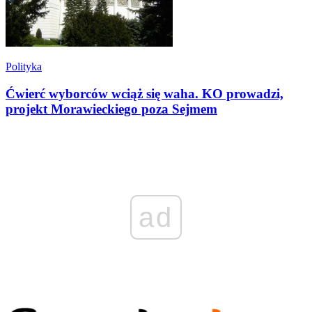
Polityka
Ćwierć wyborców wciąż się waha. KO prowadzi,
projekt Morawieckiego poza Sejmem
ad