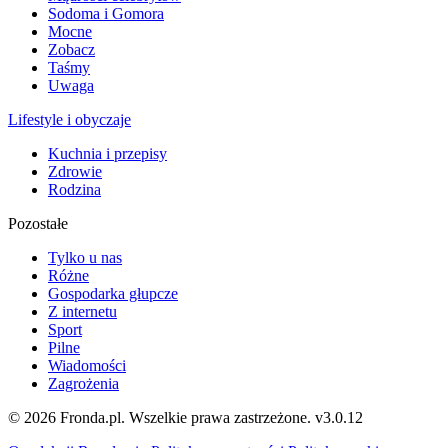
Sodoma i Gomora
Mocne
Zobacz
Taśmy
Uwaga
Lifestyle i obyczaje
Kuchnia i przepisy
Zdrowie
Rodzina
Pozostałe
Tylko u nas
Różne
Gospodarka głupcze
Z internetu
Sport
Pilne
Wiadomości
Zagrożenia
© 2026 Fronda.pl. Wszelkie prawa zastrzeżone.
v3.0.12