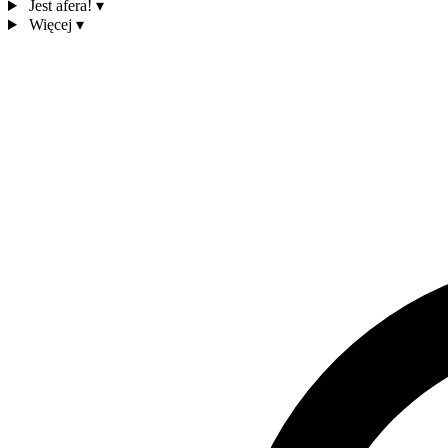
Jest afera!
▾
Więcej
▾