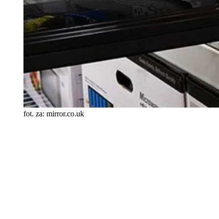
fot. za: mirror.co.uk