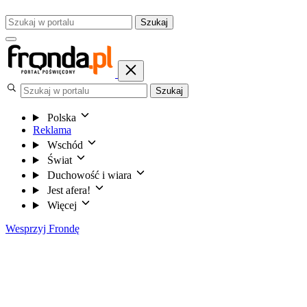
Szukaj
Szukaj
Polska
Reklama
Wschód
Świat
Duchowość i wiara
Jest afera!
Więcej
Wesprzyj Frondę