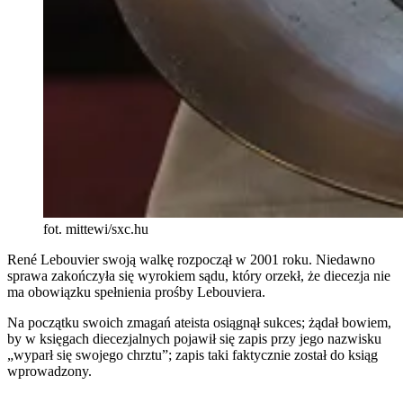
fot. mittewi/sxc.hu
René Lebouvier swoją walkę rozpoczął w 2001 roku. Niedawno
sprawa zakończyła się wyrokiem sądu, który orzekł, że diecezja nie
ma obowiązku spełnienia prośby Lebouviera.
Na początku swoich zmagań ateista osiągnął sukces; żądał bowiem,
by w księgach diecezjalnych pojawił się zapis przy jego nazwisku
„wyparł się swojego chrztu”; zapis taki faktycznie został do ksiąg
wprowadzony.