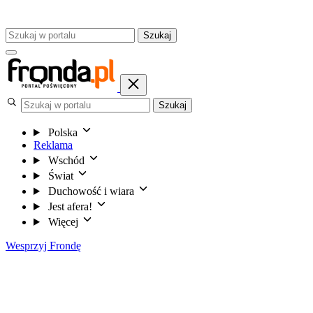
Szukaj
Szukaj
Polska
Reklama
Wschód
Świat
Duchowość i wiara
Jest afera!
Więcej
Wesprzyj Frondę