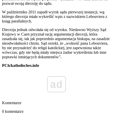
pozwał swoją diecezję do sądu.
W październiku 2011 zapadł wyrok sądu pierwszej instancji, wg
którego diecezja miała wykreślić wpis z nazwiskiem Lebouviera z
ksiąg parafialnych.
Diecezja jednak odwołała się od wyroku. Niedawno Wyższy Sąd
Krajowy w Caen przyznał rację argumentacji diecezji, która
zasadzała się, tak jak poprzednio argumentacja biskupa, na zasadzie
nieodwołalności chrztu. Sąd orzekł, że „wolność pana Lebouviera,
by nie przynależeć do religii katolickiej, jest zapewniona także
wówczas, gdy nie będą miały miejsca żadne wykreślenia lub inne
poprawki istniejących dokumentów”.
PCh/katholisches.info
ad
Komentarze
0 komentarzy