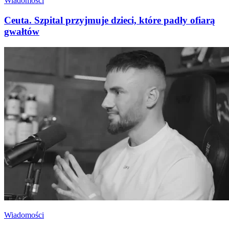
Wiadomości
Ceuta. Szpital przyjmuje dzieci, które padły ofiarą
gwałtów
Wiadomości