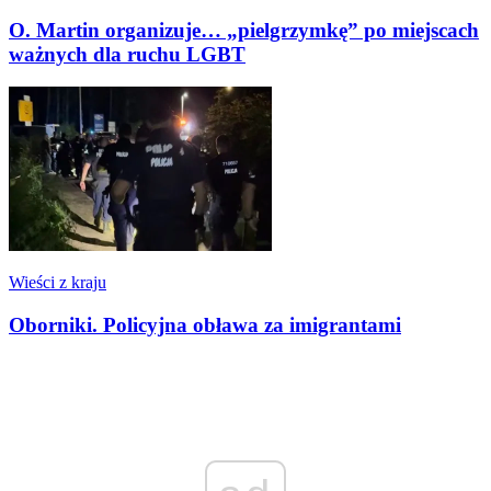
O. Martin organizuje… „pielgrzymkę” po miejscach
ważnych dla ruchu LGBT
Wieści z kraju
Oborniki. Policyjna obława za imigrantami