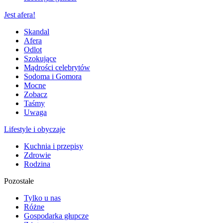
Jest afera!
Skandal
Afera
Odlot
Szokujące
Mądrości celebrytów
Sodoma i Gomora
Mocne
Zobacz
Taśmy
Uwaga
Lifestyle i obyczaje
Kuchnia i przepisy
Zdrowie
Rodzina
Pozostałe
Tylko u nas
Różne
Gospodarka głupcze