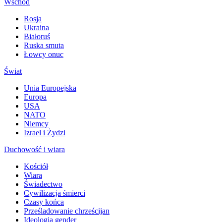
Wschód
Rosja
Ukraina
Białoruś
Ruska smuta
Łowcy onuc
Świat
Unia Europejska
Europa
USA
NATO
Niemcy
Izrael i Żydzi
Duchowość i wiara
Kościół
Wiara
Świadectwo
Cywilizacja śmierci
Czasy końca
Prześladowanie chrześcijan
Ideologia gender