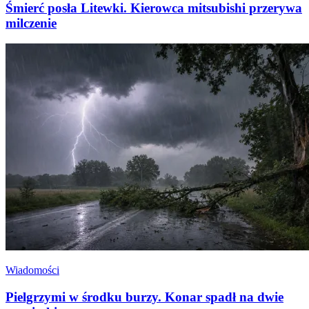
Śmierć posła Litewki. Kierowca mitsubishi przerywa
milczenie
Wiadomości
Pielgrzymi w środku burzy. Konar spadł na dwie