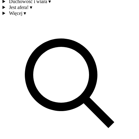
Duchowość i wiara
▾
Jest afera!
▾
Więcej
▾