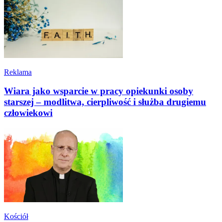
Reklama
Wiara jako wsparcie w pracy opiekunki osoby
starszej – modlitwa, cierpliwość i służba drugiemu
człowiekowi
Kościół