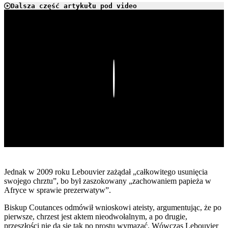
Dalsza część artykułu pod video
Play
Jednak w 2009 roku Lebouvier zażądał „całkowitego usunięcia
swojego chrztu”, bo był zaszokowany „zachowaniem papieża w
Afryce w sprawie prezerwatyw”.
Biskup Coutances odmówił wnioskowi ateisty, argumentując, że po
pierwsze, chrzest jest aktem nieodwołalnym, a po drugie,
przeszłości nie da się tak po prostu wymazać. Wówczas Lebouvier