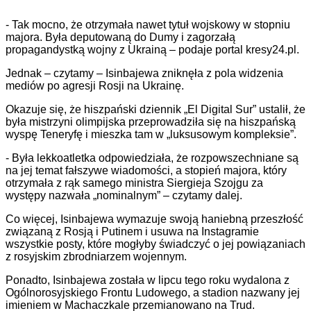
- Tak mocno, że otrzymała nawet tytuł wojskowy w stopniu
majora. Była deputowaną do Dumy i zagorzałą
propagandystką wojny z Ukrainą – podaje portal kresy24.pl.
Jednak – czytamy – Isinbajewa zniknęła z pola widzenia
mediów po agresji Rosji na Ukrainę.
Okazuje się, że hiszpański dziennik „El Digital Sur” ustalił, że
była mistrzyni olimpijska przeprowadziła się na hiszpańską
wyspę Teneryfę i mieszka tam w „luksusowym kompleksie”.
- Była lekkoatletka odpowiedziała, że ​​rozpowszechniane są
na jej temat fałszywe wiadomości, a stopień majora, który
otrzymała z rąk samego ministra Siergieja Szojgu za
występy nazwała „nominalnym” – czytamy dalej.
Co więcej, Isinbajewa wymazuje swoją haniebną przeszłość
związaną z Rosją i Putinem i usuwa na Instagramie
wszystkie posty, które mogłyby świadczyć o jej powiązaniach
z rosyjskim zbrodniarzem wojennym.
Ponadto, Isinbajewa została w lipcu tego roku wydalona z
Ogólnorosyjskiego Frontu Ludowego, a stadion nazwany jej
imieniem w Machaczkale przemianowano na Trud.