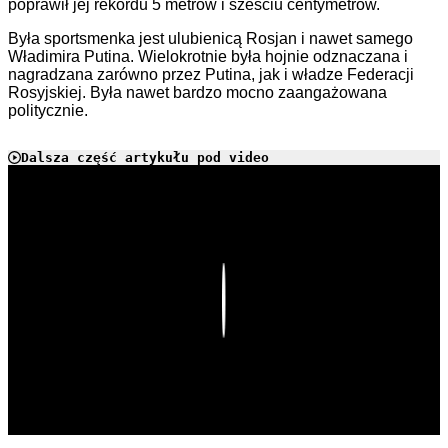
poprawił jej rekordu 5 metrów i sześciu centymetrów.
Była sportsmenka jest ulubienicą Rosjan i nawet samego
Władimira Putina. Wielokrotnie była hojnie odznaczana i
nagradzana zarówno przez Putina, jak i władze Federacji
Rosyjskiej. Była nawet bardzo mocno zaangażowana
politycznie.
Dalsza część artykułu pod video
Play