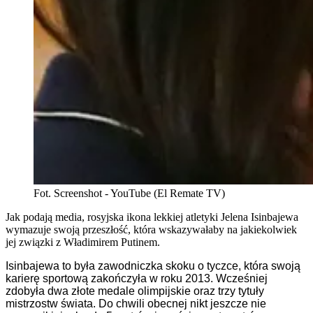
Fot. Screenshot - YouTube (El Remate TV)
Jak podają media, rosyjska ikona lekkiej atletyki Jelena Isinbajewa
wymazuje swoją przeszłość, która wskazywałaby na jakiekolwiek
jej związki z Władimirem Putinem.
Isinbajewa to była zawodniczka skoku o tyczce, która swoją
karierę sportową zakończyła w roku 2013. Wcześniej
zdobyła dwa złote medale olimpijskie oraz trzy tytuły
mistrzostw świata. Do chwili obecnej nikt jeszcze nie