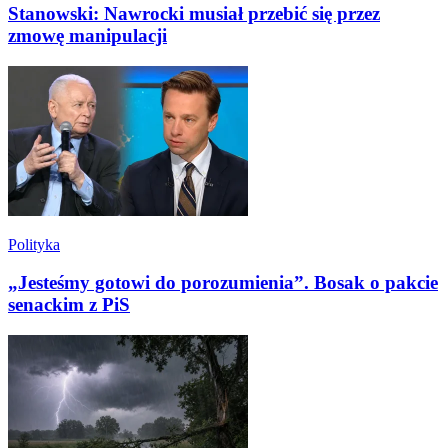
Stanowski: Nawrocki musiał przebić się przez
zmowę manipulacji
Polityka
„Jesteśmy gotowi do porozumienia”. Bosak o pakcie
senackim z PiS