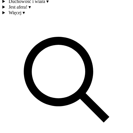
Duchowość i wiara
▾
Jest afera!
▾
Więcej
▾