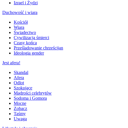
Izrael i Żydzi
Duchowość i wiara
Kościół
Wiara
Świadectwo
Cywilizacja śmierci
Czasy końca
Prześladowanie chrześcijan
Ideologia gender
Jest afera!
Skandal
Afera
Odlot
Szokujące
Mądrości celebrytów
Sodoma i Gomora
Mocne
Zobacz
Taśmy
Uwaga