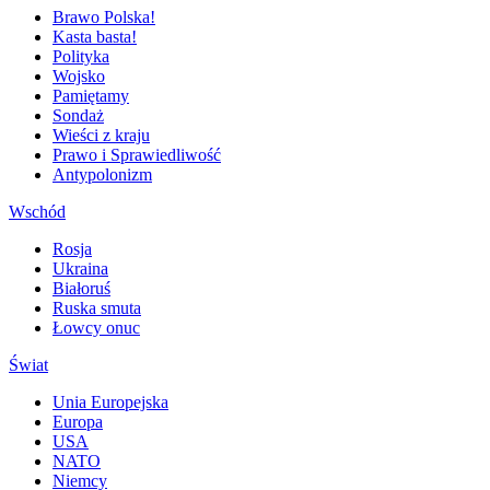
Brawo Polska!
Kasta basta!
Polityka
Wojsko
Pamiętamy
Sondaż
Wieści z kraju
Prawo i Sprawiedliwość
Antypolonizm
Wschód
Rosja
Ukraina
Białoruś
Ruska smuta
Łowcy onuc
Świat
Unia Europejska
Europa
USA
NATO
Niemcy