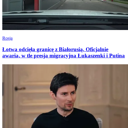
Rosja
Łotwa odcięła granicę z Białorusią. Oficjalnie
awaria, w tle presja migracyjna Łukaszenki i Putina