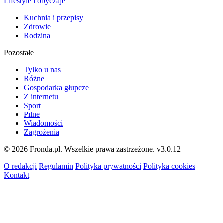
Lifestyle i obyczaje
Kuchnia i przepisy
Zdrowie
Rodzina
Pozostałe
Tylko u nas
Różne
Gospodarka głupcze
Z internetu
Sport
Pilne
Wiadomości
Zagrożenia
© 2026 Fronda.pl. Wszelkie prawa zastrzeżone.
v3.0.12
O redakcji
Regulamin
Polityka prywatności
Polityka cookies
Kontakt