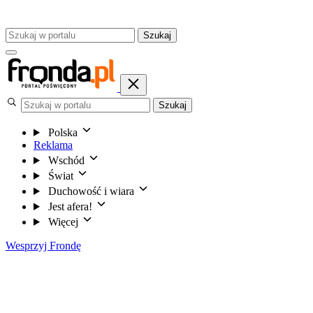
Szukaj
Szukaj
Polska
Reklama
Wschód
Świat
Duchowość i wiara
Jest afera!
Więcej
Wesprzyj Frondę