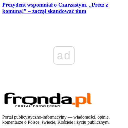
Prezydent wspomniał o Czarzastym. „Precz z
komuną!” – zaczął skandować tłum
ad
Portal publicystyczno-informacyjny — wiadomości, opinie,
komentarze o Polsce, świecie, Kościele i życiu publicznym.