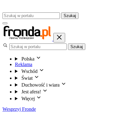
Szukaj
Szukaj
Polska
Reklama
Wschód
Świat
Duchowość i wiara
Jest afera!
Więcej
Wesprzyj Frondę