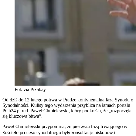
Fot. via Pixabay
Od dziś do 12 lutego potrwa w Pradze kontynentalna faza Synodu o
Synodalności. Kulisy tego wydarzenia przybliża na łamach portalu
PCh24.pl red. Paweł Chmielewski, który podkreśla, że „rozpoczęła
się kluczowa bitwa”.
Paweł Chmielewski przypomina, że pierwszą fazą trwającego w
Kościele procesu synodalnego były konsultacje biskupów i