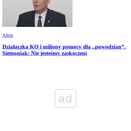
Afera
Działaczka KO i miliony pomocy dla „powodzian”.
Siemoniak: Nie jesteśmy zaskoczeni
ad