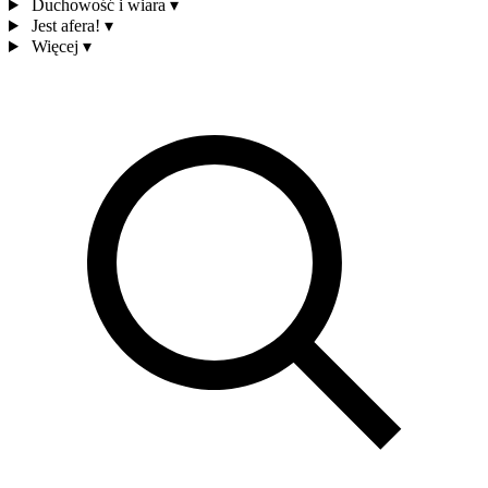
Duchowość i wiara
▾
Jest afera!
▾
Więcej
▾