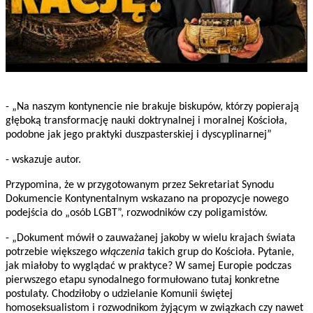
- „Na naszym kontynencie nie brakuje biskupów, którzy popierają
głęboką transformację nauki doktrynalnej i moralnej Kościoła,
podobne jak jego praktyki duszpasterskiej i dyscyplinarnej”
- wskazuje autor.
Przypomina, że w przygotowanym przez Sekretariat Synodu
Dokumencie Kontynentalnym wskazano na propozycje nowego
podejścia do „osób LGBT”, rozwodników czy poligamistów.
- „Dokument mówił o zauważanej jakoby w wielu krajach świata
potrzebie większego
włączenia
takich grup do Kościoła. Pytanie,
jak miałoby to wyglądać w praktyce? W samej Europie podczas
pierwszego etapu synodalnego formułowano tutaj konkretne
postulaty. Chodziłoby o udzielanie Komunii świętej
homoseksualistom i rozwodnikom żyjącym w związkach czy nawet