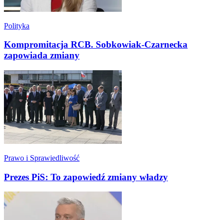
Polityka
Kompromitacja RCB. Sobkowiak-Czarnecka
zapowiada zmiany
Prawo i Sprawiedliwość
Prezes PiS: To zapowiedź zmiany władzy