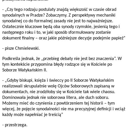
- „Czy tego rodzaju postulaty znajdą większość w czasie obrad
synodalnych w Pradze? Zobaczymy. Z perspektywy mechaniki
synodalnej co do formalnej zasady nie jest to najważniejsze.
Ostatecznie kluczowe będą oba synody rzymskie, jesienią tego i
następnego roku i to, w jaki sposób sformułowany zostanie
dokument finalny – oraz jakie późniejsze decyzje podejmie papież”
- pisze Chmielewski.
Podkreśla jednak, że „przebieg debaty nie jest bez znaczenia”. W
tym kontekście przypomina błędy rodzące się w Kościele po
Soborze Watykańskim II.
- „Gdyby biskupi, księża i świeccy po II Soborze Watykańskim
realizowali skrupulatnie wolę Ojców Soborowych zapisaną w
dokumentach, nie zrodziłoby się w Kościele tak wiele chaosu.
Dominowała jednak nie soborowa litera, ale duch soboru.
Możemy mieć do czynienia z powtórzeniem tej historii – tym
więcej, że pojęcie synodalności nie ma precyzyjnej definicji i wciąż
każdy może napełniać je treścią”
- przestrzega.