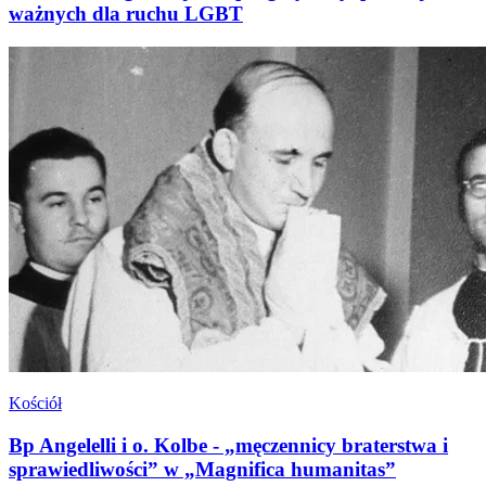
ważnych dla ruchu LGBT
Kościół
Bp Angelelli i o. Kolbe - „męczennicy braterstwa i
sprawiedliwości” w „Magnifica humanitas”