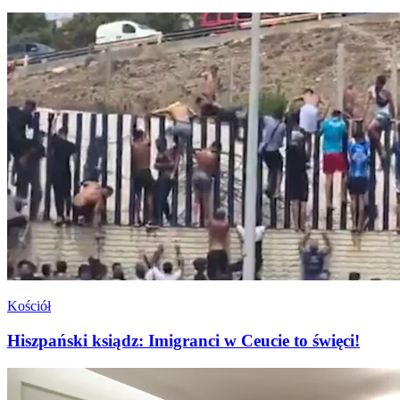
Kościół
Hiszpański ksiądz: Imigranci w Ceucie to święci!