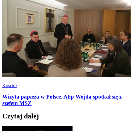
Kościół
Wizyta papieża w Polsce. Abp Wojda spotkał się z
szefem MSZ
Czytaj dalej