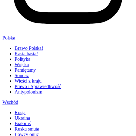
Polska
Brawo Polska!
Kasta basta!
Polityka
Wojsko
Pamiętamy
Sondaż
Wieści z kraju
Prawo i Sprawiedliwość
Antypolonizm
Wschód
Rosja
Ukraina
Białoruś
Ruska smuta
Łowcy onuc