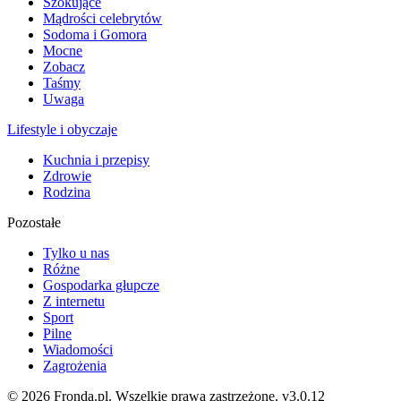
Szokujące
Mądrości celebrytów
Sodoma i Gomora
Mocne
Zobacz
Taśmy
Uwaga
Lifestyle i obyczaje
Kuchnia i przepisy
Zdrowie
Rodzina
Pozostałe
Tylko u nas
Różne
Gospodarka głupcze
Z internetu
Sport
Pilne
Wiadomości
Zagrożenia
© 2026 Fronda.pl. Wszelkie prawa zastrzeżone.
v3.0.12