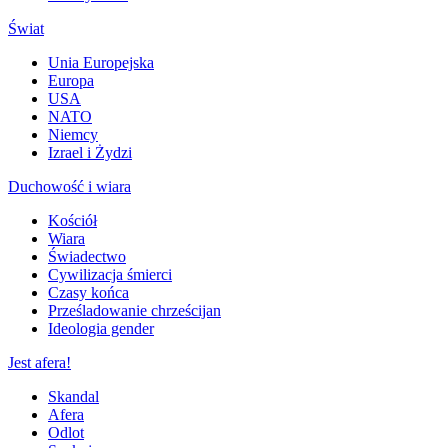
Świat
Unia Europejska
Europa
USA
NATO
Niemcy
Izrael i Żydzi
Duchowość i wiara
Kościół
Wiara
Świadectwo
Cywilizacja śmierci
Czasy końca
Prześladowanie chrześcijan
Ideologia gender
Jest afera!
Skandal
Afera
Odlot