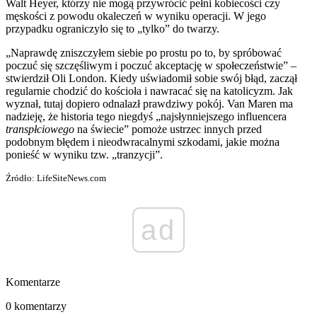
Walt Heyer, którzy nie mogą przywrócić pełni kobiecości czy
męskości z powodu okaleczeń w wyniku operacji. W jego
przypadku ograniczyło się to „tylko” do twarzy.
„Naprawdę zniszczyłem siebie po prostu po to, by spróbować
poczuć się szczęśliwym i poczuć akceptację w społeczeństwie” –
stwierdził Oli London. Kiedy uświadomił sobie swój błąd, zaczął
regularnie chodzić do kościoła i nawracać się na katolicyzm. Jak
wyznał, tutaj dopiero odnalazł prawdziwy pokój. Van Maren ma
nadzieję, że historia tego niegdyś „najsłynniejszego influencera
transpłciowego
na świecie” pomoże ustrzec innych przed
podobnym błędem i nieodwracalnymi szkodami, jakie można
ponieść w wyniku tzw. „tranzycji”.
Źródło: LifeSiteNews.com
ad
Komentarze
0 komentarzy