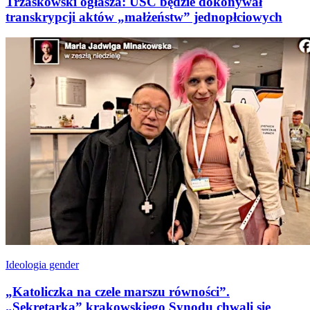
Trzaskowski ogłasza: USC będzie dokonywał
transkrypcji aktów „małżeństw” jednopłciowych
Ideologia gender
„Katoliczka na czele marszu równości”.
„Sekretarka” krakowskiego Synodu chwali się