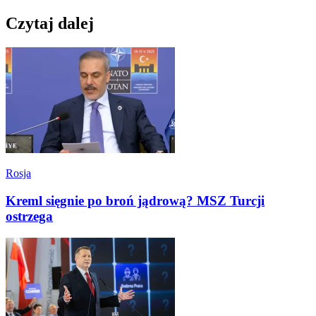
Czytaj dalej
Rosja
Kreml sięgnie po broń jądrową? MSZ Turcji
ostrzega