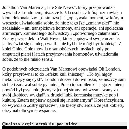
Jonathon Van Maren z „Life Site News“, który przeprowadził
wywiad z Londonem, pisze, że każda osoba, z którą rozmawiał, a
która dokonała tzw. „de-tranzycji”, „opisywała moment, w którym
wreszcie uświadomiła sobie, że nic z tego [ze „zmiany płci”] nie
zadziałało – ani transpłciowe hormony, ani operacje, ani społeczna
afirmacja”. Zamiast tego doświadczyli „potwornego załamania”.
Znany przypadek to Walt Heyer, który „opisywał swoje uczucie,
jakby świat się na niego walił – nie był i nie mógł być kobietą”. Z
kolei Chloe Cole mówiła o samobójczych myślach, gdy po
amputacji piersi i latach przyjmowania hormonów, uświadomiła
sobie, że to nie miało sensu.
O podobnych odczuciach Van Marenowi opowiadał Oli London,
który przyrównał to do „efektu kuli śnieżnej”: „To był nigdy
niekończący się cykl”. London doszedł do wniosku, że niszczy sam
siebie i zadawał sobie pytanie: „Po co to zrobiłem?”. Jego zdaniem
powód był psychologiczny: z jednej strony był wyśmiewany za
swój „kobiecy wygląd”, z drugiej lubił koreańską muzykę pop i
kulturę. Zatem najpierw ogłosił się „niebinarnym” Koreańczykiem,
co wywołało „ostry sprzeciw”, ale kiedy stwierdził, że jest kobietą,
otrzymał olbrzymie wsparcie.
Dalsza część artykułu pod video