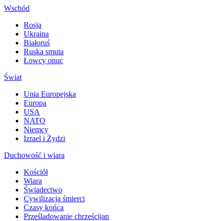
Wschód
Rosja
Ukraina
Białoruś
Ruska smuta
Łowcy onuc
Świat
Unia Europejska
Europa
USA
NATO
Niemcy
Izrael i Żydzi
Duchowość i wiara
Kościół
Wiara
Świadectwo
Cywilizacja śmierci
Czasy końca
Prześladowanie chrześcijan