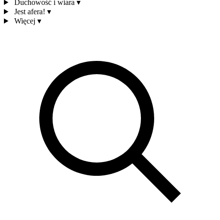
Duchowość i wiara
▾
Jest afera!
▾
Więcej
▾