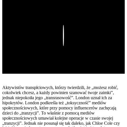
Play
Aktywistów transpłciowych, którzy twierdzili, że „możesz robić,
cokolwiek chcesz, a każdy powinien szanować twoje zaimki”,
jednak niepokoiła jego „transrasowość”. London uznał ich za
hipokrytów. London podkreśla też „toksyczność” mediów
społecznościowych, które przy pomocy influencerów zachęcają
dzieci do „tranzycji”. To właśnie z pomocą mediów
społecznościowych umawiał kolejne operacje w czasie swojej
„tranzycji”. Jednak nie posunął się tak daleko, jak Chloe Cole czy