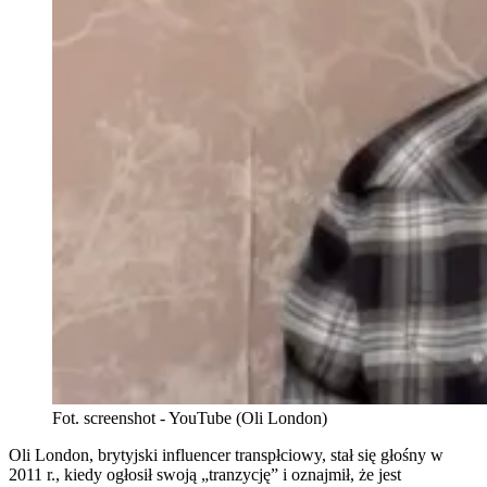
Fot. screenshot - YouTube (Oli London)
Oli London, brytyjski influencer transpłciowy, stał się głośny w
2011 r., kiedy ogłosił swoją „tranzycję” i oznajmił, że jest