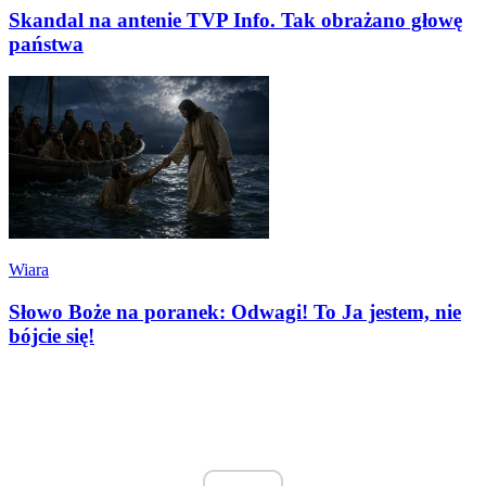
Skandal na antenie TVP Info. Tak obrażano głowę
państwa
Wiara
Słowo Boże na poranek: Odwagi! To Ja jestem, nie
bójcie się!