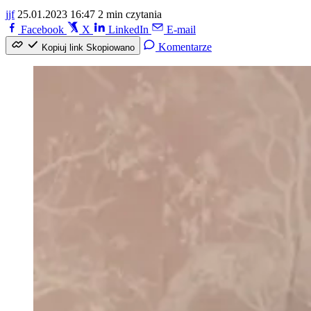
jjf
25.01.2023 16:47
2 min czytania
Facebook
X
LinkedIn
E-mail
Komentarze
Kopiuj link
Skopiowano