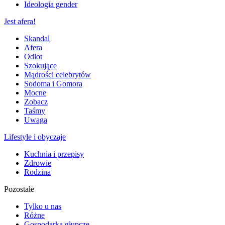
Ideologia gender
Jest afera!
Skandal
Afera
Odlot
Szokujące
Mądrości celebrytów
Sodoma i Gomora
Mocne
Zobacz
Taśmy
Uwaga
Lifestyle i obyczaje
Kuchnia i przepisy
Zdrowie
Rodzina
Pozostałe
Tylko u nas
Różne
Gospodarka głupcze