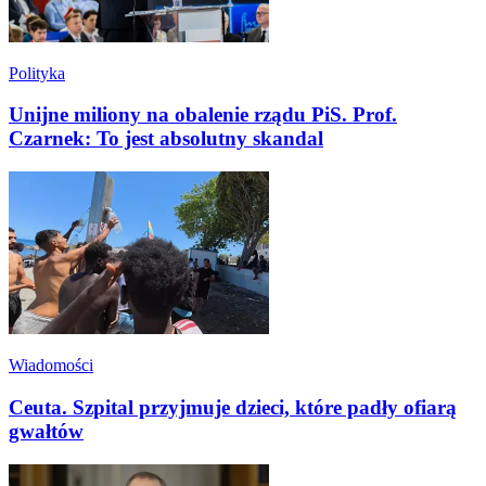
Polityka
Unijne miliony na obalenie rządu PiS. Prof.
Czarnek: To jest absolutny skandal
Wiadomości
Ceuta. Szpital przyjmuje dzieci, które padły ofiarą
gwałtów