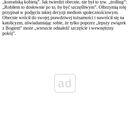
„koreańską kobietą”. Jak twierdzi obecnie, nie był to tzw. „trolling”:
„Robiłem to dosłownie po to, by być szczęśliwym”. Olbrzymią rolę
przypisał w podjęciu takiej decyzji mediom społecznościowym.
Obecnie wrócił do swojej prawdziwej tożsamości i nawrócił się na
katolicyzm, uświadamiając sobie, że tylko poprzez „lepszy związek
z Bogiem” może „wreszcie odnaleźć szczęście i wewnętrzny
pokój”.
ad