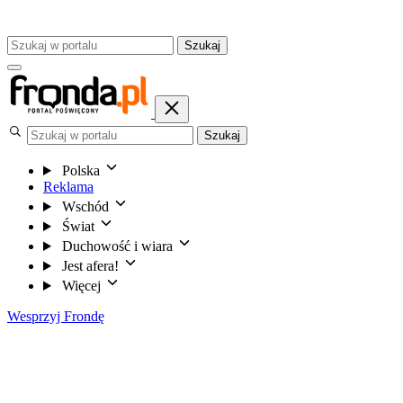
Szukaj
Szukaj
Polska
Reklama
Wschód
Świat
Duchowość i wiara
Jest afera!
Więcej
Wesprzyj Frondę