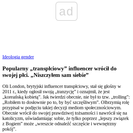
ad
Ideologia gender
Popularny „transpłciowy” influencer wrócił do
swojej płci. „Niszczyłem sam siebie”
Oli London, brytyjski influencer transpłciowy, stał się głośny w
2011 r., kiedy ogłosił swoją „tranzycję” i oznajmił, że jest
„koreańską kobietą”. Jak twierdzi obecnie, nie był to tzw. „trolling”:
„Robiłem to dosłownie po to, by być szczęśliwym”. Olbrzymią rolę
przypisał w podjęciu takiej decyzji mediom społecznościowym.
Obecnie wrócił do swojej prawdziwej tożsamości i nawrócił się na
katolicyzm, uświadamiając sobie, że tylko poprzez „lepszy związek
z Bogiem” może „wreszcie odnaleźć szczęście i wewnętrzny
pokój”.