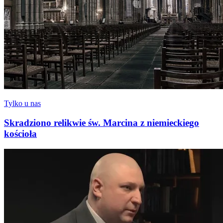
Tylko u nas
Skradziono relikwie św. Marcina z niemieckiego
kościoła