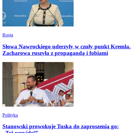
Rosja
Słowa Nawrockiego uderzyły w czuły punkt Kremla.
Zacharowa ruszyła z propagandą i fobiami
Polityka
Stanowski prowokuje Tuska do zaproszenia go:
„Też przyjdę!”