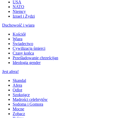
USA
NATO
Niemcy
Izrael i Żydzi
Duchowość i wiara
Kościół
Wiara
Świadectwo
Cywilizacja śmierci
Czasy końca
Prześladowanie chrześcijan
Ideologia gender
Jest afera!
Skandal
Afera
Odlot
Szokujące
Mądrości celebrytów
Sodoma i Gomora
Mocne
Zobacz