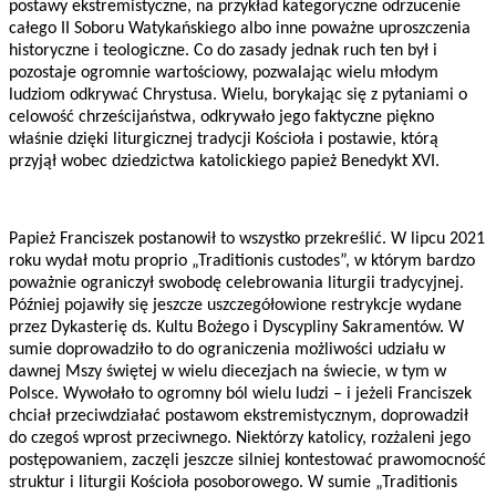
postawy ekstremistyczne, na przykład kategoryczne odrzucenie
całego II Soboru Watykańskiego albo inne poważne uproszczenia
historyczne i teologiczne. Co do zasady jednak ruch ten był i
pozostaje ogromnie wartościowy, pozwalając wielu młodym
ludziom odkrywać Chrystusa. Wielu, borykając się z pytaniami o
celowość chrześcijaństwa, odkrywało jego faktyczne piękno
właśnie dzięki liturgicznej tradycji Kościoła i postawie, którą
przyjął wobec dziedzictwa katolickiego papież Benedykt XVI.
Papież Franciszek postanowił to wszystko przekreślić. W lipcu 2021
roku wydał motu proprio „Traditionis custodes”, w którym bardzo
poważnie ograniczył swobodę celebrowania liturgii tradycyjnej.
Później pojawiły się jeszcze uszczegółowione restrykcje wydane
przez Dykasterię ds. Kultu Bożego i Dyscypliny Sakramentów. W
sumie doprowadziło to do ograniczenia możliwości udziału w
dawnej Mszy świętej w wielu diecezjach na świecie, w tym w
Polsce. Wywołało to ogromny ból wielu ludzi – i jeżeli Franciszek
chciał przeciwdziałać postawom ekstremistycznym, doprowadził
do czegoś wprost przeciwnego. Niektórzy katolicy, rozżaleni jego
postępowaniem, zaczęli jeszcze silniej kontestować prawomocność
struktur i liturgii Kościoła posoborowego. W sumie „Traditionis