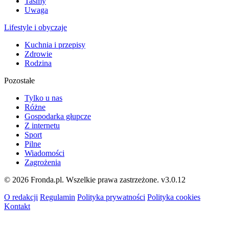
Taśmy
Uwaga
Lifestyle i obyczaje
Kuchnia i przepisy
Zdrowie
Rodzina
Pozostałe
Tylko u nas
Różne
Gospodarka głupcze
Z internetu
Sport
Pilne
Wiadomości
Zagrożenia
© 2026 Fronda.pl. Wszelkie prawa zastrzeżone.
v3.0.12
O redakcji
Regulamin
Polityka prywatności
Polityka cookies
Kontakt