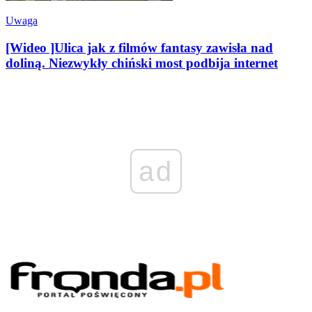
Uwaga
[Wideo ]Ulica jak z filmów fantasy zawisła nad
doliną. Niezwykły chiński most podbija internet
ad