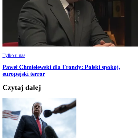
Tylko u nas
Paweł Chmielewski dla Frondy: Polski spokój,
europejski terror
Czytaj dalej