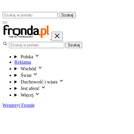
Szukaj
Szukaj
Polska
Reklama
Wschód
Świat
Duchowość i wiara
Jest afera!
Więcej
Wesprzyj Frondę