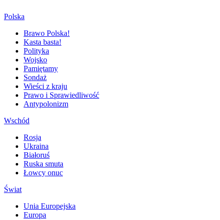
Polska
Brawo Polska!
Kasta basta!
Polityka
Wojsko
Pamiętamy
Sondaż
Wieści z kraju
Prawo i Sprawiedliwość
Antypolonizm
Wschód
Rosja
Ukraina
Białoruś
Ruska smuta
Łowcy onuc
Świat
Unia Europejska
Europa