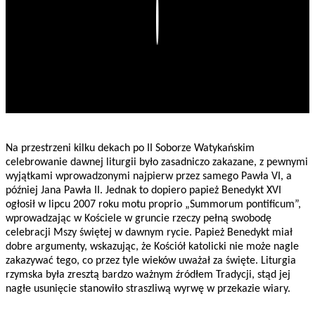
Play
Na przestrzeni kilku dekach po II Soborze Watykańskim
celebrowanie dawnej liturgii było zasadniczo zakazane, z pewnymi
wyjątkami wprowadzonymi najpierw przez samego Pawła VI, a
później Jana Pawła II. Jednak to dopiero papież Benedykt XVI
ogłosił w lipcu 2007 roku motu proprio „Summorum pontificum”,
wprowadzając w Kościele w gruncie rzeczy pełną swobodę
celebracji Mszy świętej w dawnym rycie. Papież Benedykt miał
dobre argumenty, wskazując, że Kościół katolicki nie może nagle
zakazywać tego, co przez tyle wieków uważał za święte. Liturgia
rzymska była zresztą bardzo ważnym źródłem Tradycji, stąd jej
nagłe usunięcie stanowiło straszliwą wyrwę w przekazie wiary.