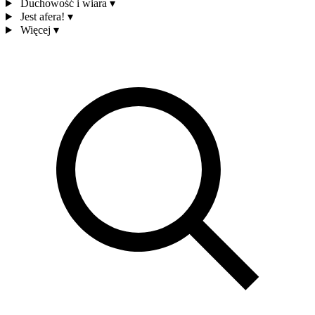
Duchowość i wiara
▾
Jest afera!
▾
Więcej
▾