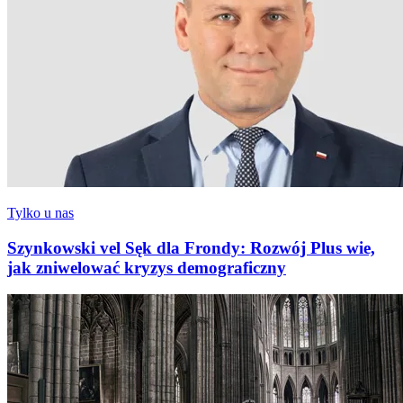
Tylko u nas
Szynkowski vel Sęk dla Frondy: Rozwój Plus wie,
jak zniwelować kryzys demograficzny