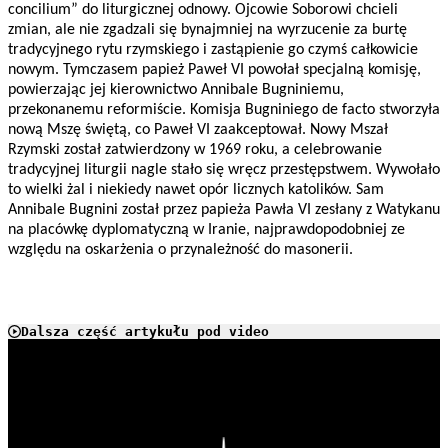
concilium” do liturgicznej odnowy. Ojcowie Soborowi chcieli
zmian, ale nie zgadzali się bynajmniej na wyrzucenie za burtę
tradycyjnego rytu rzymskiego i zastąpienie go czymś całkowicie
nowym. Tymczasem papież Paweł VI powołał specjalną komisję,
powierzając jej kierownictwo Annibale Bugniniemu,
przekonanemu reformiście. Komisja Bugniniego de facto stworzyła
nową Mszę świętą, co Paweł VI zaakceptował. Nowy Mszał
Rzymski został zatwierdzony w 1969 roku, a celebrowanie
tradycyjnej liturgii nagle stało się wręcz przestępstwem. Wywołało
to wielki żal i niekiedy nawet opór licznych katolików. Sam
Annibale Bugnini został przez papieża Pawła VI zesłany z Watykanu
na placówkę dyplomatyczną w Iranie, najprawdopodobniej ze
względu na oskarżenia o przynależność do masonerii.
Dalsza część artykułu pod video