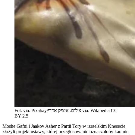
Fot. via: Pixabay/צילום: איציק אדרי via: Wikipedia CC
BY 2.5
Moshe Gafni i Jaakov Asher z Partii Tory w izraelskim Knesecie
złożyli projekt ustawy, której przegłosowanie oznaczałoby karanie