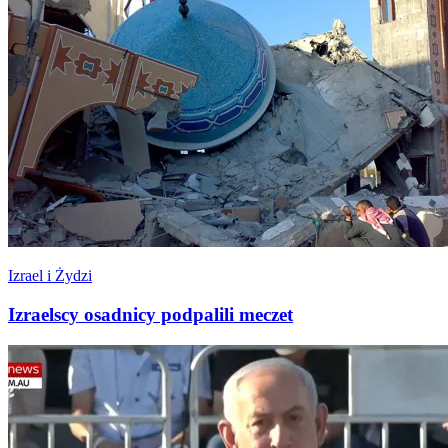
Izrael i Żydzi
Izraelscy osadnicy podpalili meczet