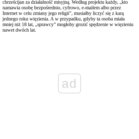
chrześcijan za działalność misyjną. Według projektu każdy, „kto
namawia osobę bezpośrednio, cyfrowo, e-mailem albo przez
Internet w celu zmiany jego religii”, musiałby liczyć się z karą
jednego roku więzienia. A w przypadku, gdyby ta osoba miała
mniej niż 18 lat, „sprawcy” mogłoby grozić spędzenie w więzieniu
nawet dwóch lat.
ad