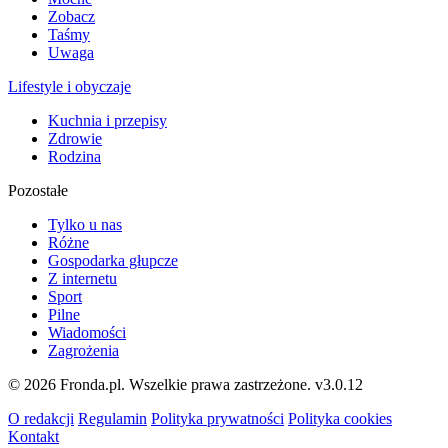
Zobacz
Taśmy
Uwaga
Lifestyle i obyczaje
Kuchnia i przepisy
Zdrowie
Rodzina
Pozostałe
Tylko u nas
Różne
Gospodarka głupcze
Z internetu
Sport
Pilne
Wiadomości
Zagrożenia
© 2026 Fronda.pl. Wszelkie prawa zastrzeżone.
v3.0.12
O redakcji
Regulamin
Polityka prywatności
Polityka cookies
Kontakt