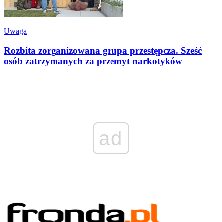
Uwaga
Rozbita zorganizowana grupa przestępcza. Sześć
osób zatrzymanych za przemyt narkotyków
ad