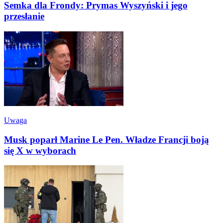
Semka dla Frondy: Prymas Wyszyński i jego
przesłanie
Uwaga
Musk poparł Marine Le Pen. Władze Francji boją
się X w wyborach