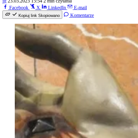
jjf
23.03.2023 15:54
2 min czytania
Facebook
X
LinkedIn
E-mail
Komentarze
Kopiuj link
Skopiowano