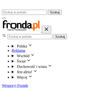
Szukaj
Szukaj
Polska
Reklama
Wschód
Świat
Duchowość i wiara
Jest afera!
Więcej
Wesprzyj Frondę