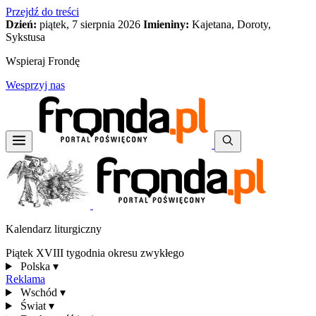
Przejdź do treści
Dzień:
piątek, 7 sierpnia 2026
Imieniny:
Kajetana, Doroty,
Sykstusa
Wspieraj Frondę
Wesprzyj nas
Kalendarz liturgiczny
Piątek XVIII tygodnia okresu zwykłego
Polska
▾
Reklama
Wschód
▾
Świat
▾