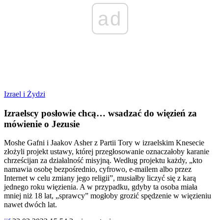
ad
Izrael i Żydzi
Izraelscy posłowie chcą… wsadzać do więzień za
mówienie o Jezusie
Moshe Gafni i Jaakov Asher z Partii Tory w izraelskim Knesecie
złożyli projekt ustawy, której przegłosowanie oznaczałoby karanie
chrześcijan za działalność misyjną. Według projektu każdy, „kto
namawia osobę bezpośrednio, cyfrowo, e-mailem albo przez
Internet w celu zmiany jego religii”, musiałby liczyć się z karą
jednego roku więzienia. A w przypadku, gdyby ta osoba miała
mniej niż 18 lat, „sprawcy” mogłoby grozić spędzenie w więzieniu
nawet dwóch lat.