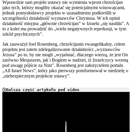
Wprawdzie sam projekt ustawy nie wymienia wprost chrześcijan
jako tych, którzy mogliby okazać się potencjalnymi winowajcami,
jednak pomysłodawcy projektu w uzasadnieniu podkreślili w
szczególności działalność wyznawców Chrystusa. W ich opinii
działalność misyjna „głównie chrześcijan” w Izraelu „się nasiliła”. A
to z kolei ma prowadzić do „wielu negatywnych reperkusji, w tym
szkód psychicznych”.
Jak zauważył Joel Rosenberg, chrześcijanin ewangelikalny, celem
projektu jest zatem zdelegalizowanie działalności „wyznawców
Jezusa” po to, by nie mogli „wyjaśniać, dlaczego wierzą, że jest On
zarówno Mesjaszem, jak i Bogiem w nadziei, iż Izraelczycy wezmą
pod uwagę pójście za Nim”. Rosenberg jest założycielem portalu
„All Israel News”, który jako pierwszy poinformował w niedzielę o
„niebezpiecznym projekcie ustawy”.
Dalsza część artykułu pod video