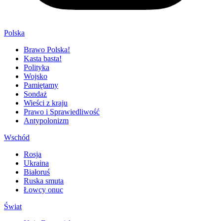
Polska
Brawo Polska!
Kasta basta!
Polityka
Wojsko
Pamiętamy
Sondaż
Wieści z kraju
Prawo i Sprawiedliwość
Antypolonizm
Wschód
Rosja
Ukraina
Białoruś
Ruska smuta
Łowcy onuc
Świat