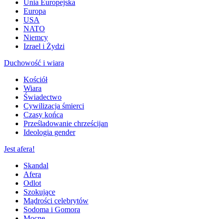
Unia Europejska
Europa
USA
NATO
Niemcy
Izrael i Żydzi
Duchowość i wiara
Kościół
Wiara
Świadectwo
Cywilizacja śmierci
Czasy końca
Prześladowanie chrześcijan
Ideologia gender
Jest afera!
Skandal
Afera
Odlot
Szokujące
Mądrości celebrytów
Sodoma i Gomora
Mocne