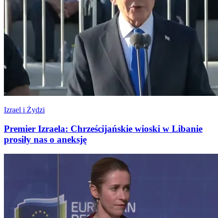
Izrael i Żydzi
Premier Izraela: Chrześcijańskie wioski w Libanie
prosiły nas o aneksję