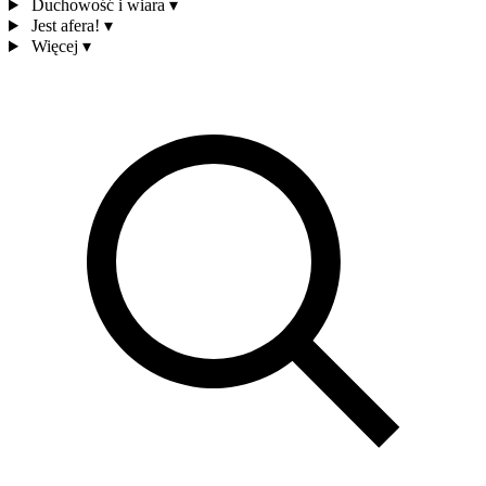
Duchowość i wiara
▾
Jest afera!
▾
Więcej
▾