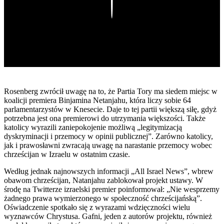
Play
Rosenberg zwrócił uwagę na to, że Partia Tory ma siedem miejsc w
koalicji premiera Binjamina Netanjahu, która liczy sobie 64
parlamentarzystów w Knesecie. Daje to tej partii większą siłę, gdyż
potrzebna jest ona premierowi do utrzymania większości. Także
katolicy wyrazili zaniepokojenie możliwą „legitymizacją
dyskryminacji i przemocy w opinii publicznej”. Zarówno katolicy,
jak i prawosławni zwracają uwagę na narastanie przemocy wobec
chrześcijan w Izraelu w ostatnim czasie.
Według jednak najnowszych informacji „All Israel News”, wbrew
obawom chrześcijan, Natanjahu zablokował projekt ustawy. W
środę na Twitterze izraelski premier poinformował: „Nie wesprzemy
żadnego prawa wymierzonego w społeczność chrześcijańską”.
Oświadczenie spotkało się z wyrazami wdzięczności wielu
wyznawców Chrystusa. Gafni, jeden z autorów projektu, również