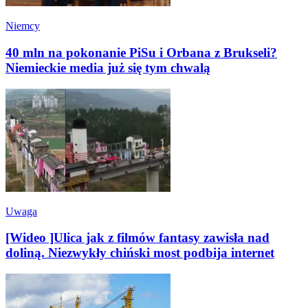
Niemcy
40 mln na pokonanie PiSu i Orbana z Brukseli?
Niemieckie media już się tym chwalą
Uwaga
[Wideo ]Ulica jak z filmów fantasy zawisła nad
doliną. Niezwykły chiński most podbija internet