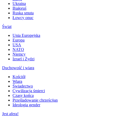
Ukraina
Białoruś
Ruska smuta
Łowcy onuc
Świat
Unia Europejska
Europa
USA
NATO
Niemcy
Izrael i Żydzi
Duchowość i wiara
Kościół
Wiara
Świadectwo
Cywilizacja śmierci
Czasy końca
Prześladowanie chrześcijan
Ideologia gender
Jest afera!