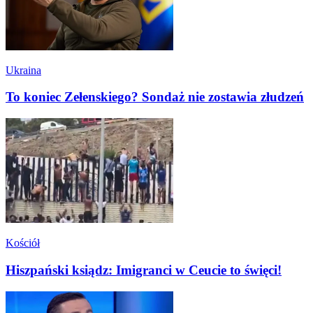
Ukraina
To koniec Zełenskiego? Sondaż nie zostawia złudzeń
Kościół
Hiszpański ksiądz: Imigranci w Ceucie to święci!