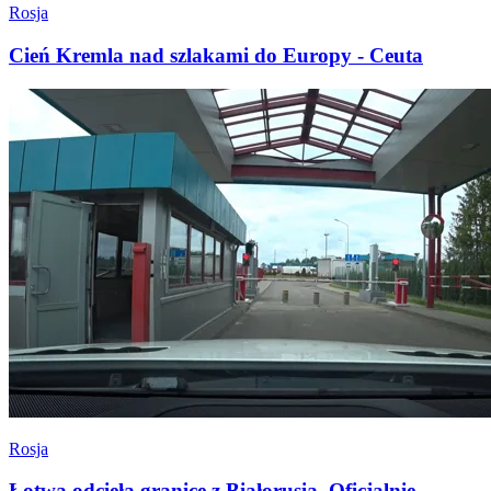
Rosja
Cień Kremla nad szlakami do Europy - Ceuta
Rosja
Łotwa odcięła granicę z Białorusią. Oficjalnie