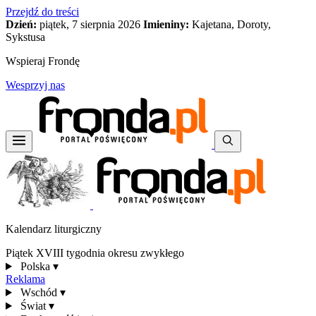
Przejdź do treści
Dzień:
piątek, 7 sierpnia 2026
Imieniny:
Kajetana, Doroty,
Sykstusa
Wspieraj Frondę
Wesprzyj nas
Kalendarz liturgiczny
Piątek XVIII tygodnia okresu zwykłego
Polska
▾
Reklama
Wschód
▾
Świat
▾