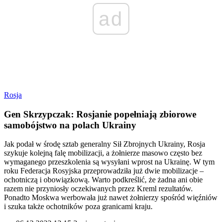
ad
Rosja
Gen Skrzypczak: Rosjanie popełniają zbiorowe
samobójstwo na polach Ukrainy
Jak podał w środę sztab generalny Sił Zbrojnych Ukrainy, Rosja
szykuje kolejną falę mobilizacji, a żołnierze masowo często bez
wymaganego przeszkolenia są wysyłani wprost na Ukrainę. W tym
roku Federacja Rosyjska przeprowadziła już dwie mobilizacje –
ochotniczą i obowiązkową. Warto podkreślić, że żadna ani obie
razem nie przyniosły oczekiwanych przez Kreml rezultatów.
Ponadto Moskwa werbowała już nawet żołnierzy spośród więźniów
i szuka także ochotników poza granicami kraju.