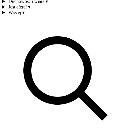
Duchowość i wiara
▾
Jest afera!
▾
Więcej
▾