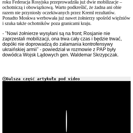
roku Federacja Rosyjska przeprowadziła już dwie mobilizacje –
ochotniczą i obowiązkową. Warto podkreślić, że żadna ani obie
razem nie przyniosły oczekiwanych przez Kreml rezultatów.
Ponadto Moskwa werbowała już nawet żołnierzy spośród więźniów
i szuka także ochotników poza granicami kraju.
- "Nowi żołnierze wysyłani są na front; Rosjanie nie
zaprzestali mobilizacji, ona trwa cały czas i będzie trwać,
dopóki nie doprowadzą do załamania kontrofensywy
ukraińskiej armii" - powiedział w rozmowie z PAP były
dowódca Wojsk Lądowych gen. Waldemar Skrzypczak.
Dalsza część artykułu pod video
Play