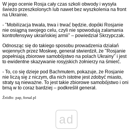
W jego ocenie Rosja cały czas szkoli obwody i wysyła
świeżo przeszkolonych lub nawet bez wyszkolenia na front
na Ukrainie.
- "Mobilizacja trwała, trwa i trwać będzie, dopóki Rosjanie
nie osiągną swojego celu, czyli nie spowodują załamania
kontrofensywy ukraińskiej armii" – powiedział Skrzypczak.
Odnosząc się do takiego sposobu prowadzenia działań
wojennych przez Moskwę, generał stwierdził, że
"Rosjanie
popełniają zbiorowe samobójstwo na polach Ukrainy" i jest
to ewidentne skazywanie rosyjskich żołnierzy na śmierć.
-
To, co się dzieje pod Bachmutem, pokazuje, że Rosjanie
nie liczą się z niczym, dla nich istotne jest zdobyć miasto,
straty są nieważne. To jest takie zbiorowe samobójstwo i oni
brną w to coraz bardziej – podkreślił generał.
Źródło: pap, forsal.pl
ad