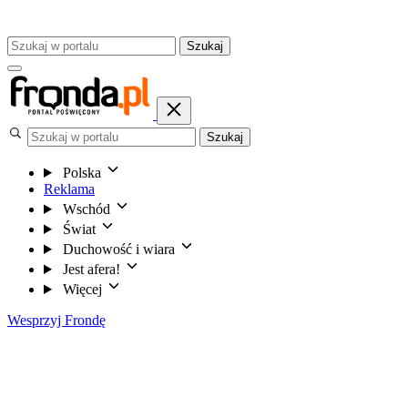
Szukaj
Szukaj
Polska
Reklama
Wschód
Świat
Duchowość i wiara
Jest afera!
Więcej
Wesprzyj Frondę