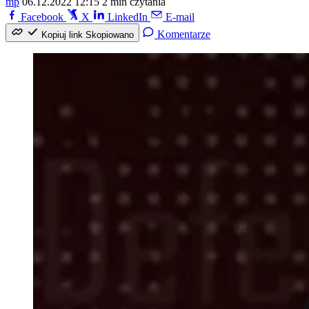
mp
06.12.2022 12:15
2 min czytania
Facebook
X
LinkedIn
E-mail
Komentarze
Kopiuj link
Skopiowano