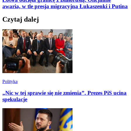
awaria, w tle presja migracyjna Łukaszenki i Putina
Czytaj dalej
Polityka
„Nic w tej sprawie się nie zmienia”. Prezes PiS ucina
spekulacje