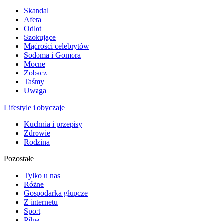
Skandal
Afera
Odlot
Szokujące
Mądrości celebrytów
Sodoma i Gomora
Mocne
Zobacz
Taśmy
Uwaga
Lifestyle i obyczaje
Kuchnia i przepisy
Zdrowie
Rodzina
Pozostałe
Tylko u nas
Różne
Gospodarka głupcze
Z internetu
Sport
Pilne