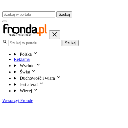
Szukaj
Szukaj
Polska
Reklama
Wschód
Świat
Duchowość i wiara
Jest afera!
Więcej
Wesprzyj Frondę