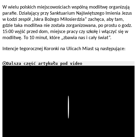
W wielu polskich miejscowościach wspólną modlitwę organizują
parafie. Działający przy Sanktuarium Najświętszego Imienia Jezus
w Łodzi zespół „Iskra Bożego Miłosierdzia” zachęca, aby tam,
gdzie taka modlitwa nie została zorganizowana, po prostu o godz.
15:00 wyjść przed dom, miejsce pracy czy szkołę i włączyć się w
modlitwę. To 10 minut, które „zbawia nas i cały świat”.
Intencje tegorocznej Koronki na Ulicach Miast są następujące:
Dalsza część artykułu pod video
Play