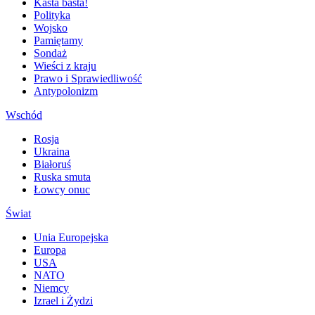
Kasta basta!
Polityka
Wojsko
Pamiętamy
Sondaż
Wieści z kraju
Prawo i Sprawiedliwość
Antypolonizm
Wschód
Rosja
Ukraina
Białoruś
Ruska smuta
Łowcy onuc
Świat
Unia Europejska
Europa
USA
NATO
Niemcy
Izrael i Żydzi