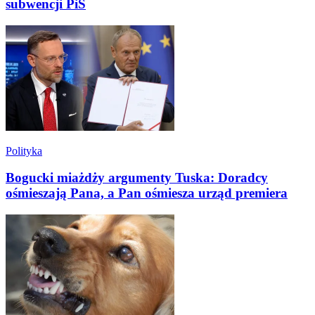
subwencji PiS
Polityka
Bogucki miażdży argumenty Tuska: Doradcy
ośmieszają Pana, a Pan ośmiesza urząd premiera