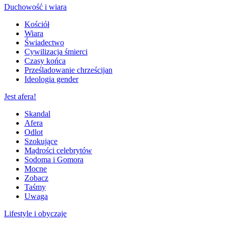
Duchowość i wiara
Kościół
Wiara
Świadectwo
Cywilizacja śmierci
Czasy końca
Prześladowanie chrześcijan
Ideologia gender
Jest afera!
Skandal
Afera
Odlot
Szokujące
Mądrości celebrytów
Sodoma i Gomora
Mocne
Zobacz
Taśmy
Uwaga
Lifestyle i obyczaje