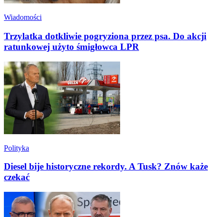
Wiadomości
Trzylatka dotkliwie pogryziona przez psa. Do akcji
ratunkowej użyto śmigłowca LPR
Polityka
Diesel bije historyczne rekordy. A Tusk? Znów każe
czekać