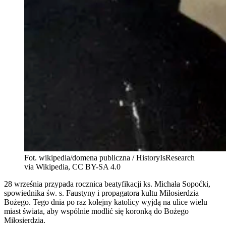
Fot. wikipedia/domena publiczna / HistoryIsResearch
via Wikipedia, CC BY-SA 4.0
28 września przypada rocznica beatyfikacji ks. Michała Sopoćki,
spowiednika św. s. Faustyny i propagatora kultu Miłosierdzia
Bożego. Tego dnia po raz kolejny katolicy wyjdą na ulice wielu
miast świata, aby wspólnie modlić się koronką do Bożego
Miłosierdzia.