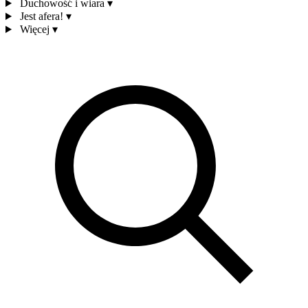
Duchowość i wiara
▾
Jest afera!
▾
Więcej
▾