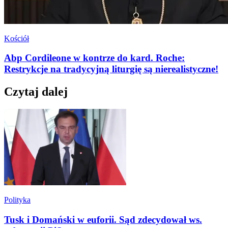
Kościół
Abp Cordileone w kontrze do kard. Roche:
Restrykcje na tradycyjną liturgię są nierealistyczne!
Czytaj dalej
Polityka
Tusk i Domański w euforii. Sąd zdecydował ws.