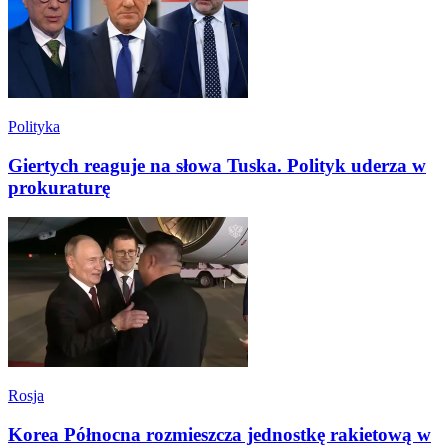
Polityka
Giertych reaguje na słowa Tuska. Polityk uderza w
prokuraturę
Rosja
Korea Północna rozmieszcza jednostkę rakietową w