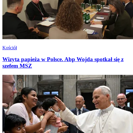
Kościół
Wizyta papieża w Polsce. Abp Wojda spotkał się z
szefem MSZ