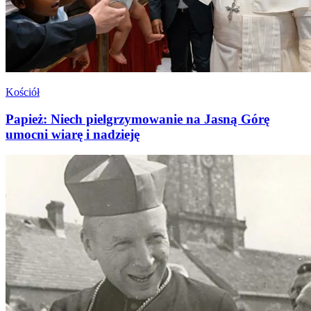
Kościół
Papież: Niech pielgrzymowanie na Jasną Górę
umocni wiarę i nadzieję