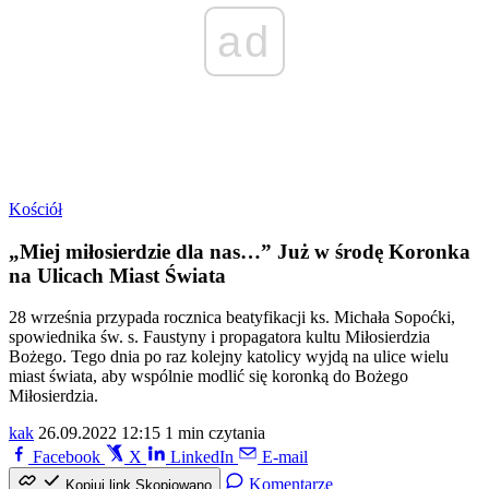
ad
Kościół
„Miej miłosierdzie dla nas…” Już w środę Koronka
na Ulicach Miast Świata
28 września przypada rocznica beatyfikacji ks. Michała Sopoćki,
spowiednika św. s. Faustyny i propagatora kultu Miłosierdzia
Bożego. Tego dnia po raz kolejny katolicy wyjdą na ulice wielu
miast świata, aby wspólnie modlić się koronką do Bożego
Miłosierdzia.
kak
26.09.2022 12:15
1 min czytania
Facebook
X
LinkedIn
E-mail
Komentarze
Kopiuj link
Skopiowano