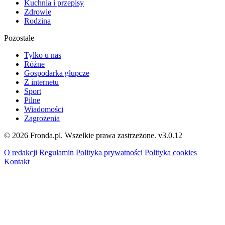
Kuchnia i przepisy
Zdrowie
Rodzina
Pozostałe
Tylko u nas
Różne
Gospodarka głupcze
Z internetu
Sport
Pilne
Wiadomości
Zagrożenia
© 2026 Fronda.pl. Wszelkie prawa zastrzeżone.
v3.0.12
O redakcji
Regulamin
Polityka prywatności
Polityka cookies
Kontakt