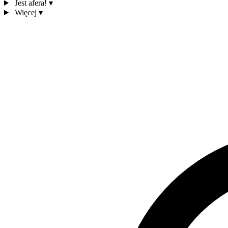
Jest afera!
▾
Więcej
▾