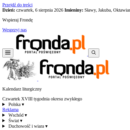
Przejdź do treści
Dzień:
czwartek, 6 sierpnia 2026
Imieniny:
Sławy, Jakuba, Oktawia
Wspieraj Frondę
Wesprzyj nas
Kalendarz liturgiczny
Czwartek XVIII tygodnia okresu zwykłego
Polska
▾
Reklama
Wschód
▾
Świat
▾
Duchowość i wiara
▾