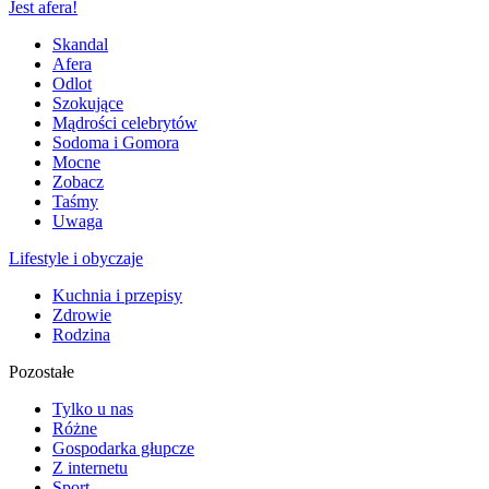
Jest afera!
Skandal
Afera
Odlot
Szokujące
Mądrości celebrytów
Sodoma i Gomora
Mocne
Zobacz
Taśmy
Uwaga
Lifestyle i obyczaje
Kuchnia i przepisy
Zdrowie
Rodzina
Pozostałe
Tylko u nas
Różne
Gospodarka głupcze
Z internetu
Sport