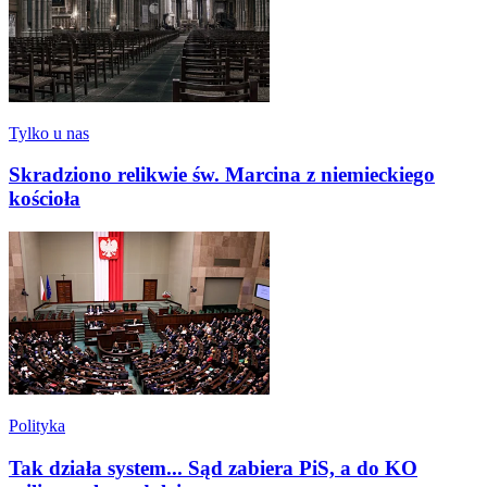
Tylko u nas
Skradziono relikwie św. Marcina z niemieckiego
kościoła
Polityka
Tak działa system... Sąd zabiera PiS, a do KO