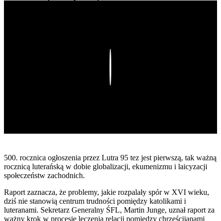
Play
500. rocznica ogłoszenia przez Lutra 95 tez jest pierwszą, tak ważną
rocznicą luterańską w dobie globalizacji, ekumenizmu i laicyzacji
społeczeństw zachodnich.
Raport zaznacza, że problemy, jakie rozpalały spór w XVI wieku,
dziś nie stanowią centrum trudności pomiędzy katolikami i
luteranami. Sekretarz Generalny ŚFL, Martin Junge, uznał raport za
ważny krok w procesie leczenia relacji pomiędzy chrześcijanami