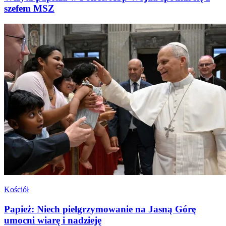
szefem MSZ
Kościół
Papież: Niech pielgrzymowanie na Jasną Górę
umocni wiarę i nadzieję