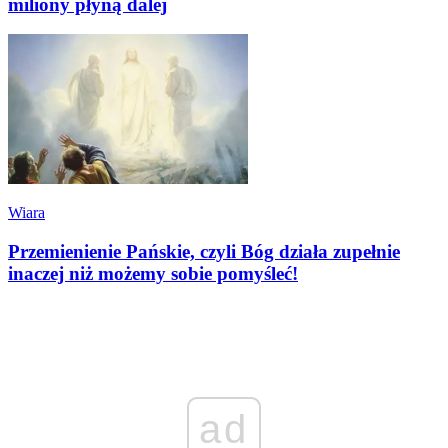
miliony płyną dalej
Wiara
Przemienienie Pańskie, czyli Bóg działa zupełnie
inaczej niż możemy sobie pomyśleć!
ad