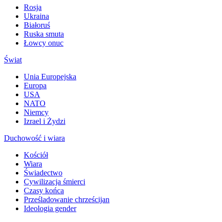
Rosja
Ukraina
Białoruś
Ruska smuta
Łowcy onuc
Świat
Unia Europejska
Europa
USA
NATO
Niemcy
Izrael i Żydzi
Duchowość i wiara
Kościół
Wiara
Świadectwo
Cywilizacja śmierci
Czasy końca
Prześladowanie chrześcijan
Ideologia gender