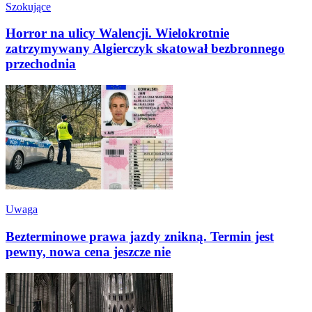
Szokujące
Horror na ulicy Walencji. Wielokrotnie
zatrzymywany Algierczyk skatował bezbronnego
przechodnia
Uwaga
Bezterminowe prawa jazdy znikną. Termin jest
pewny, nowa cena jeszcze nie