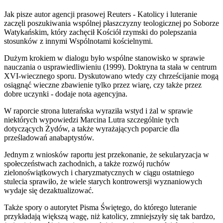
Jak pisze autor agencji prasowej Reuters - Katolicy i luteranie
zaczęli poszukiwania wspólnej płaszczyzny teologicznej po Soborze
Watykańskim, który zachęcił Kościół rzymski do polepszania
stosunków z innymi Wspólnotami kościelnymi.
Dużym krokiem w dialogu było wspólne stanowisko w sprawie
nauczania o usprawiedliwieniu (1999). Doktryna ta stała w centrum
XVI-wiecznego sporu. Dyskutowano wtedy czy chrześcijanie mogą
osiągnąć wieczne zbawienie tylko przez wiarę, czy także przez
dobre uczynki - dodaje nota agencyjna.
W raporcie strona luterańska wyraziła wstyd i żal w sprawie
niektórych wypowiedzi Marcina Lutra szczególnie tych
dotyczących Żydów, a także wyrażających poparcie dla
prześladowań anabaptystów.
Jednym z wniosków raportu jest przekonanie, że sekularyzacja w
społeczeństwach zachodnich, a także rozwój ruchów
zielonoświątkowych i charyzmatycznych w ciągu ostatniego
stulecia sprawiło, że wiele starych kontrowersji wyznaniowych
wydaje się dezaktualizować.
Także spory o autorytet Pisma Świętego, do którego luteranie
przykładają większą wagę, niż katolicy, zmniejszyły się tak bardzo,