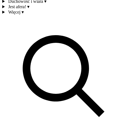
Duchowość i wiara
▾
Jest afera!
▾
Więcej
▾