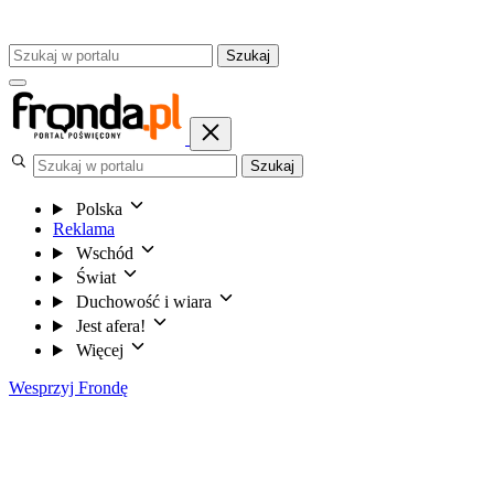
Szukaj
Szukaj
Polska
Reklama
Wschód
Świat
Duchowość i wiara
Jest afera!
Więcej
Wesprzyj Frondę