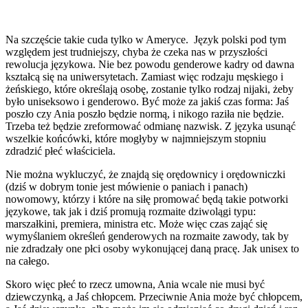
Na szczęście takie cuda tylko w Ameryce. Język polski pod tym
względem jest trudniejszy, chyba że czeka nas w przyszłości
rewolucja językowa. Nie bez powodu genderowe kadry od dawna
kształcą się na uniwersytetach. Zamiast więc rodzaju męskiego i
żeńskiego, które określają osobę, zostanie tylko rodzaj nijaki, żeby
było uniseksowo i genderowo. Być może za jakiś czas forma: Jaś
poszło czy Ania poszło będzie normą, i nikogo raziła nie będzie.
Trzeba też będzie zreformować odmianę nazwisk. Z języka usunąć
wszelkie końcówki, które mogłyby w najmniejszym stopniu
zdradzić płeć właściciela.
Nie można wykluczyć, że znajdą się orędownicy i orędowniczki
(dziś w dobrym tonie jest mówienie o paniach i panach)
nowomowy, którzy i które na siłę promować będą takie potworki
językowe, tak jak i dziś promują rozmaite dziwolągi typu:
marszałkini, premiera, ministra etc. Może więc czas zająć się
wymyślaniem określeń genderowych na rozmaite zawody, tak by
nie zdradzały one płci osoby wykonującej daną pracę. Jak unisex to
na całego.
Skoro więc płeć to rzecz umowna, Ania wcale nie musi być
dziewczynką, a Jaś chłopcem. Przeciwnie Ania może być chłopcem,