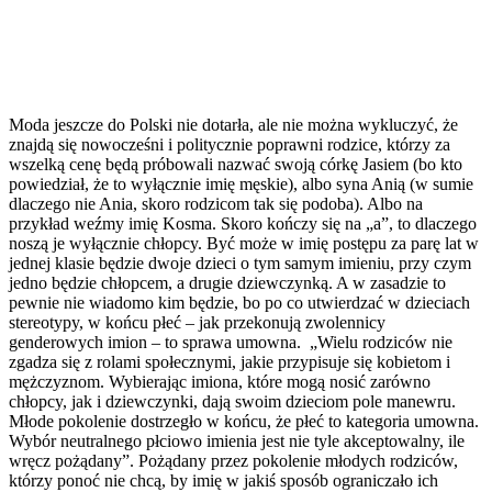
Moda jeszcze do Polski nie dotarła, ale nie można wykluczyć, że
znajdą się nowocześni i politycznie poprawni rodzice, którzy za
wszelką cenę będą próbowali nazwać swoją córkę Jasiem (bo kto
powiedział, że to wyłącznie imię męskie), albo syna Anią (w sumie
dlaczego nie Ania, skoro rodzicom tak się podoba). Albo na
przykład weźmy imię Kosma. Skoro kończy się na „a”, to dlaczego
noszą je wyłącznie chłopcy. Być może w imię postępu za parę lat w
jednej klasie będzie dwoje dzieci o tym samym imieniu, przy czym
jedno będzie chłopcem, a drugie dziewczynką. A w zasadzie to
pewnie nie wiadomo kim będzie, bo po co utwierdzać w dzieciach
stereotypy, w końcu płeć – jak przekonują zwolennicy
genderowych imion – to sprawa umowna. „Wielu rodziców nie
zgadza się z rolami społecznymi, jakie przypisuje się kobietom i
mężczyznom. Wybierając imiona, które mogą nosić zarówno
chłopcy, jak i dziewczynki, dają swoim dzieciom pole manewru.
Młode pokolenie dostrzegło w końcu, że płeć to kategoria umowna.
Wybór neutralnego płciowo imienia jest nie tyle akceptowalny, ile
wręcz pożądany”. Pożądany przez pokolenie młodych rodziców,
którzy ponoć nie chcą, by imię w jakiś sposób ograniczało ich