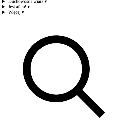
Duchowość i wiara
▾
Jest afera!
▾
Więcej
▾