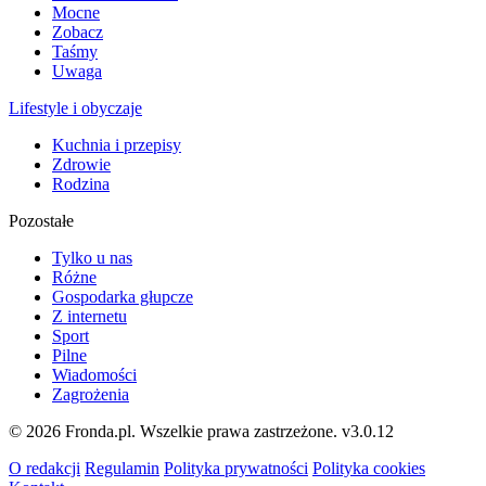
Mocne
Zobacz
Taśmy
Uwaga
Lifestyle i obyczaje
Kuchnia i przepisy
Zdrowie
Rodzina
Pozostałe
Tylko u nas
Różne
Gospodarka głupcze
Z internetu
Sport
Pilne
Wiadomości
Zagrożenia
© 2026 Fronda.pl. Wszelkie prawa zastrzeżone.
v3.0.12
O redakcji
Regulamin
Polityka prywatności
Polityka cookies