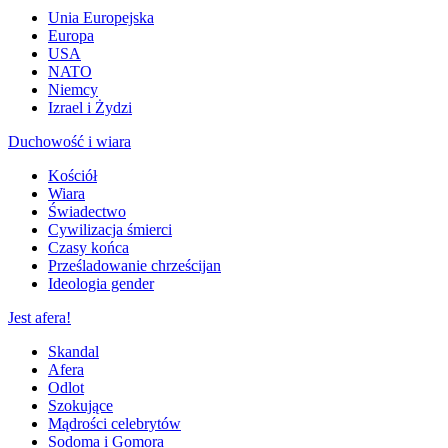
Unia Europejska
Europa
USA
NATO
Niemcy
Izrael i Żydzi
Duchowość i wiara
Kościół
Wiara
Świadectwo
Cywilizacja śmierci
Czasy końca
Prześladowanie chrześcijan
Ideologia gender
Jest afera!
Skandal
Afera
Odlot
Szokujące
Mądrości celebrytów
Sodoma i Gomora