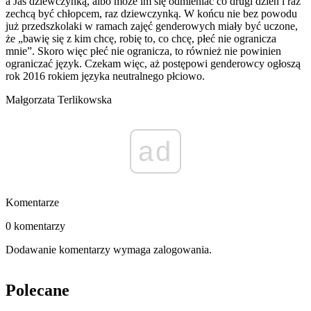
a Jaś dziewczynką, albo może im się odmieniać co drugi dzień i raz
zechcą być chłopcem, raz dziewczynką. W końcu nie bez powodu
już przedszkolaki w ramach zajęć genderowych miały być uczone,
że „bawię się z kim chcę, robię to, co chcę, płeć nie ogranicza
mnie”. Skoro więc płeć nie ogranicza, to również nie powinien
ograniczać język. Czekam więc, aż postępowi genderowcy ogłoszą
rok 2016 rokiem języka neutralnego płciowo.
Małgorzata Terlikowska
ad
Komentarze
0 komentarzy
Dodawanie komentarzy wymaga zalogowania.
Polecane