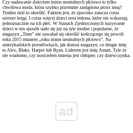
Czy nadawanie dzieciom imion neutralnych płciowo to tylko
chwilowa moda, która szybko przeminie zastąpiona przez inną?
Trudno dziś to określić. Faktem jest, że zjawisko zatacza coraz
szersze kręgi. I coraz więcej dzieci nosi imiona, które nie wskazują
jednoznacznie na ich płeć. W Stanach Zjednoczonych nazywanie
dzieci w ten sposób stało się już na tyle modne i popularne, że
magazyn „Time” nie zawahał się określić kończącego się powoli
roku 2015 mianem „roku imion neutralnych płciowo”. Na
amerykańskich porodówkach, jak donosi magazyn, co drugie imię
to Alex, Blake, Harper lub Ryan. Liderem jest imię Amari. Tyle że
nie wiadomo, czy nosicielem imienia jest chłopiec czy dziewczynka.
ad