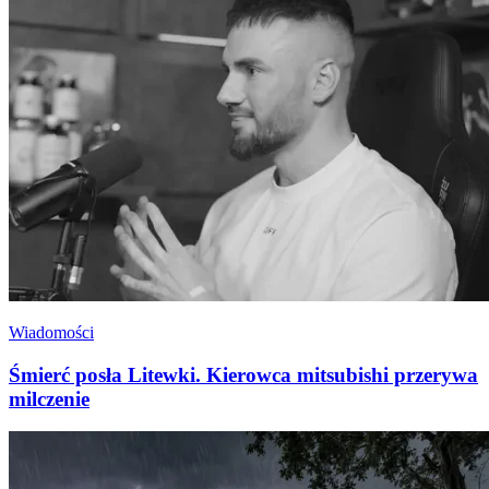
Wiadomości
Śmierć posła Litewki. Kierowca mitsubishi przerywa
milczenie