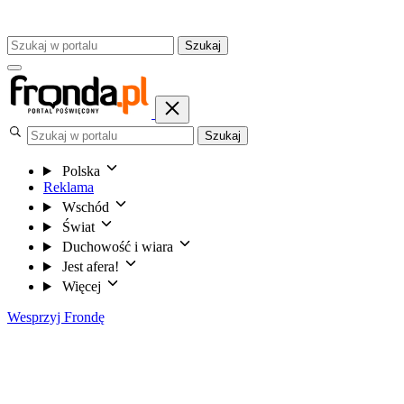
Szukaj
Szukaj
Polska
Reklama
Wschód
Świat
Duchowość i wiara
Jest afera!
Więcej
Wesprzyj Frondę