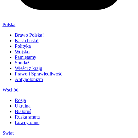
Polska
Brawo Polska!
Kasta basta!
Polityka
Wojsko
Pamiętamy
Sondaż
Wieści z kraju
Prawo i Sprawiedliwość
Antypolonizm
Wschód
Rosja
Ukraina
Białoruś
Ruska smuta
Łowcy onuc
Świat