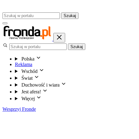
Szukaj
Szukaj
Polska
Reklama
Wschód
Świat
Duchowość i wiara
Jest afera!
Więcej
Wesprzyj Frondę