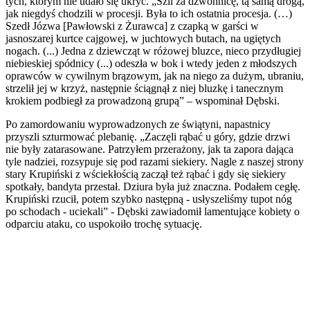
tych, którym nie udało się ukryć. „Szli za dzwonnicę, tą samą drogą,
jak niegdyś chodzili w procesji. Była to ich ostatnia procesja. (…)
Szedł Józwa [Pawłowski z Żurawca] z czapką w garści w
jasnoszarej kurtce cajgowej, w juchtowych butach, na ugiętych
nogach. (...) Jedna z dziewcząt w różowej bluzce, nieco przydługiej
niebieskiej spódnicy (...) odeszła w bok i wtedy jeden z młodszych
oprawców w cywilnym brązowym, jak na niego za dużym, ubraniu,
strzelił jej w krzyż, następnie ściągnął z niej bluzkę i tanecznym
krokiem podbiegł za prowadzoną grupą” – wspominał Dębski.
Po zamordowaniu wyprowadzonych ze świątyni, napastnicy
przyszli szturmować plebanię. „Zaczęli rąbać u góry, gdzie drzwi
nie były zatarasowane. Patrzyłem przerażony, jak ta zapora dająca
tyle nadziei, rozsypuje się pod razami siekiery. Nagle z naszej strony
stary Krupiński z wściekłością zaczął też rąbać i gdy się siekiery
spotkały, bandyta przestał. Dziura była już znaczna. Podałem cegłę.
Krupiński rzucił, potem szybko następną - usłyszeliśmy tupot nóg
po schodach - uciekali” - Dębski zawiadomił lamentujące kobiety o
odparciu ataku, co uspokoiło trochę sytuację.