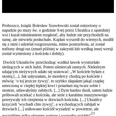
Proboszcz, ksiądz Bolesław Szawłowski został ostrzeżony o
napadzie po mszy św. o godzinie 9-tej przez Ukraińca z sąsiedniej
wsi i kazał ministrantom rozgłosić, aby ludzie nie przychodzili na
sumę, ale niewielu posłuchało. Kapłan wyszedł do wiernych, modlił
się z nimi i udzielał rozgrzeszenia, mimo postrzelenia, aż został
trafiony drugi raz (zmarł później w zakrystii lub według innej wersji
został wyniesiony z kościoła i dobity).
Dwóch Ukraińców przechodząc wzdłuż ławek wystrzelało
siedzących w nich ludzi. Potem uśmiercali rannych. Niektórym
udającym nieżywych udało się uratować: „W kościele byłam z
siostrą [...]. Jak usłyszałam, że mordercy chodzą po kościele i
mówią: ‘o toj jeszcze żywyj’, to szybko złapałam jakąś czapkę
umoczoną w ciepłej lepkiej krwi i potarłam nią twarz sobie i
siostrze, udawałyśmy zabitych. [...] Dym bardzo dusił, zatem ludzie
próbowali uciekać z kościoła, ale serie z karabinu maszynowego
przerywały ich cierpie­nia w drzwiach kościoła. [...] Ukraińcy
krzyczeli ‘wychadi chto żywyj’, a wychodzących zabijali w
drzwiach [...] usiłowano kościół wysadzić w powietrze, ale
[2]
poczuliśmy tylko okropny wstrząs i wszystko ucichło”
–