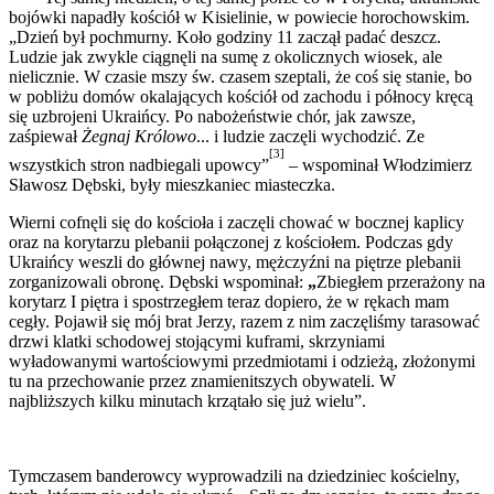
bojówki napadły kościół w Kisielinie, w powiecie horochowskim.
„Dzień był pochmurny. Koło godziny 11 zaczął padać deszcz.
Ludzie jak zwykle ciągnęli na sumę z okolicznych wiosek, ale
nielicznie. W czasie mszy św. czasem szeptali, że coś się stanie, bo
w pobliżu domów okalających kościół od zachodu i północy kręcą
się uzbrojeni Ukraińcy. Po nabożeństwie chór, jak zawsze,
zaśpiewał
Żegnaj Królowo
... i ludzie zaczęli wychodzić. Ze
[3]
wszystkich stron nadbiegali upowcy”
– wspominał Włodzimierz
Sławosz Dębski, były mieszkaniec miasteczka.
Wierni cofnęli się do kościoła i zaczęli chować w bocznej kaplicy
oraz na korytarzu plebanii połączonej z kościołem. Podczas gdy
Ukraińcy weszli do głównej nawy, mężczyźni na piętrze plebanii
zorganizowali obronę. Dębski wspominał:
„
Zbiegłem przerażony na
korytarz I piętra i spostrzegłem teraz dopiero, że w rękach mam
cegły. Pojawił się mój brat Jerzy, razem z nim zaczęliśmy tarasować
drzwi klatki schodowej stojącymi kuframi, skrzyniami
wyładowanymi wartościowymi przedmiotami i odzieżą, złożonymi
tu na przechowanie przez znamienitszych obywateli. W
najbliższych kilku minutach krzątało się już wielu”.
Tymczasem banderowcy wyprowadzili na dziedziniec kościelny,