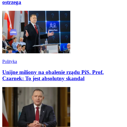
ostrzega
Polityka
Unijne miliony na obalenie rządu PiS. Prof.
Czarnek: To jest absolutny skandal