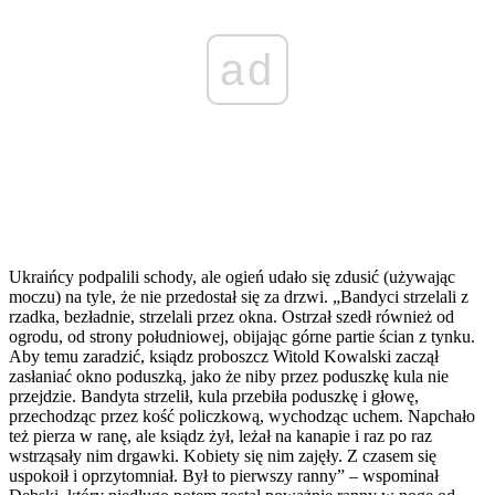
ad
Ukraińcy podpalili schody, ale ogień udało się zdusić (używając
moczu) na tyle, że nie przedostał się za drzwi. „Bandyci strzelali z
rzadka, bezładnie, strzelali przez okna. Ostrzał szedł również od
ogrodu, od strony południowej, obijając górne partie ścian z tynku.
Aby temu zaradzić, ksiądz proboszcz Witold Kowalski zaczął
zasłaniać okno poduszką, jako że niby przez poduszkę kula nie
przejdzie. Bandyta strzelił, kula przebiła poduszkę i głowę,
przechodząc przez kość policzkową, wychodząc uchem. Napchało
też pierza w ranę, ale ksiądz żył, leżał na kanapie i raz po raz
wstrząsały nim drgawki. Kobiety się nim zajęły. Z czasem się
uspokoił i oprzytomniał. Był to pierwszy ranny” – wspominał