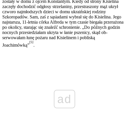
zostały w domu z ojcem Konstantym. Kiedy od strony Kisielina
zaczęły dochodzić odgłosy strzelaniny, przestraszony mąż ukrył
czworo najmłodszych dzieci w domu ukraińskiej rodziny
Szkoropadów. Sam, zaś z sąsiadami wybrał się do Kisielina. Jego
najstarsza, 11-letnia córka Alfreda w tym czasie biegała przerażona
po okolicy, starając się znaleźć schronienie. „Do późnych godzin
nocnych przesiedziałam ukryta w łanie pszenicy, skąd ob­
serwowałam łunę pożaru nad Kisielinem i pobliską
[5]
Joachimówką”
.
ad