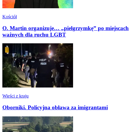
Kościół
O. Martin organizuje… „pielgrzymkę” po miejscach
ważnych dla ruchu LGBT
Wieści z kraju
Oborniki. Policyjna obława za imigrantami