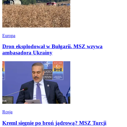
Europa
Dron eksplodował w Bułgarii. MSZ wzywa
ambasadora Ukrainy
Rosja
Kreml sięgnie po broń jądrową? MSZ Turcji