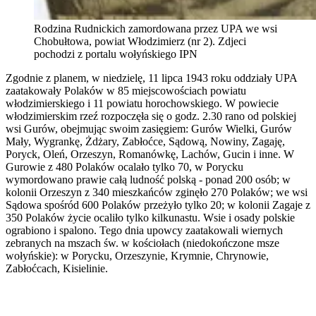
Rodzina Rudnickich zamordowana przez UPA we wsi
Chobułtowa, powiat Włodzimierz (nr 2). Zdjeci
pochodzi z portalu wołyńskiego IPN
Zgodnie z planem, w niedzielę, 11 lipca 1943 roku oddziały UPA
zaatakowały Polaków w 85 miejscowościach powiatu
włodzimierskiego i 11 powiatu horochowskiego. W powiecie
włodzimierskim rzeź rozpoczęła się o godz. 2.30 rano od polskiej
wsi Gurów, obejmując swoim zasięgiem: Gurów Wielki, Gurów
Mały, Wygrankę, Żdżary, Zabłoćce, Sądową, Nowiny, Zagaję,
Poryck, Oleń, Orzeszyn, Romanówkę, Lachów, Gucin i inne. W
Gurowie z 480 Polaków ocalało tylko 70, w Porycku
wymordowano prawie całą ludność polską - ponad 200 osób; w
kolonii Orzeszyn z 340 mieszkańców zginęło 270 Polaków; we wsi
Sądowa spośród 600 Polaków przeżyło tylko 20; w kolonii Zagaje z
350 Polaków życie ocaliło tylko kilkunastu. Wsie i osady polskie
ograbiono i spalono. Tego dnia upowcy zaatakowali wiernych
zebranych na mszach św. w kościołach (niedokończone msze
wołyńskie): w Porycku, Orzeszynie, Krymnie, Chrynowie,
Zabłoćcach, Kisielinie.