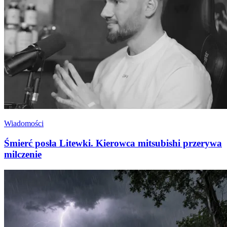
Wiadomości
Śmierć posła Litewki. Kierowca mitsubishi przerywa
milczenie