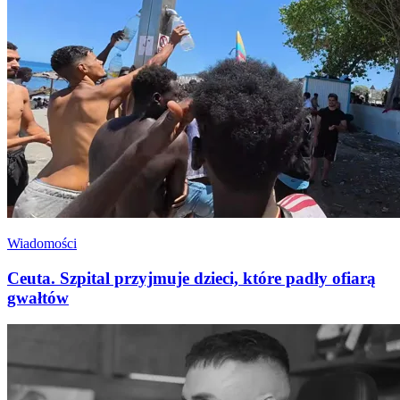
Wiadomości
Ceuta. Szpital przyjmuje dzieci, które padły ofiarą
gwałtów