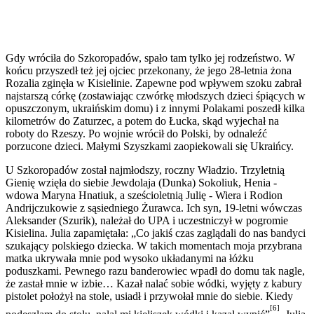
Gdy wróciła do Szkoropadów, spało tam tylko jej rodzeństwo. W
końcu przyszedł też jej ojciec przekonany, że jego 28-letnia żona
Rozalia zginęła w Kisielinie. Zapewne pod wpływem szoku zabrał
najstarszą córkę (zostawiając czwórkę młodszych dzieci śpiących w
opuszczonym, ukraińskim domu) i z innymi Polakami poszedł kilka
kilometrów do Zaturzec, a potem do Łucka, skąd wyjechał na
roboty do Rzeszy. Po wojnie wrócił do Polski, by odnaleźć
porzucone dzieci. Małymi Szyszkami zaopiekowali się Ukraińcy.
U Szkoropadów został najmłodszy, roczny Władzio. Trzyletnią
Gienię wzięła do siebie Jewdolaja (Dunka) Sokoliuk, Henia -
wdowa Maryna Hnatiuk, a sześcioletnią Julię - Wiera i Rodion
Andrijczukowie z sąsiedniego Żurawca. Ich syn, 19-letni wówczas
Aleksander (Szurik), należał do UPA i uczestniczył w pogromie
Kisielina. Julia zapamiętała: „Co jakiś czas zaglądali do nas bandyci
szukający polskiego dziecka. W takich momentach moja przybrana
matka ukrywała mnie pod wysoko układanymi na łóżku
poduszkami. Pewnego razu ban­derowiec wpadł do domu tak nagle,
że zastał mnie w izbie… Kazał nalać so­bie wódki, wyjęty z kabury
pistolet położył na stole, usiadł i przywołał mnie do siebie. Kiedy
[6]