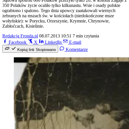
Sądowa spośród 600 Polaków przeżyło tylko 20; w kolonii Zagaje z
350 Polaków życie ocaliło tylko kilkunastu. Wsie i osady polskie
ograbiono i spalono. Tego dnia upowcy zaatakowali wiernych
zebranych na mszach św. w kościołach (niedokończone msze
wołyńskie): w Porycku, Orzeszynie, Krymnie, Chrynowie,
Zabłoćcach, Kisielinie.
Redakcja Fronda.pl
08.07.2013 10:51
7 min czytania
Facebook
X
LinkedIn
E-mail
Komentarze
Kopiuj link
Skopiowano