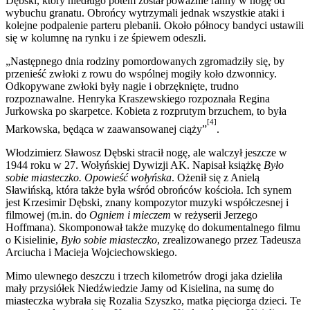
Dębski, który niedługo potem został poważnie ranny w nogę od
wybuchu granatu. Obrońcy wytrzymali jednak wszystkie ataki i
kolejne podpalenie parteru plebanii. Około północy bandyci ustawili
się w kolumnę na rynku i ze śpiewem odeszli.
„Następnego dnia rodziny pomordowanych zgromadziły się, by
przenieść zwłoki z rowu do wspólnej mogiły koło dzwonnicy.
Odkopywane zwłoki były nagie i obrzęknięte, trudno
rozpoznawalne. Henryka Kraszewskiego rozpoznała Regina
Jurkowska po skarpetce. Kobieta z rozprutym brzuchem, to była
[4]
Markowska, będąca w zaawansowanej ciąży”
.
Włodzimierz Sławosz Dębski stracił nogę, ale walczył jeszcze w
1944 roku w 27. Wołyńskiej Dywizji AK. Napisał książkę
Było
sobie miasteczko. Opowieść wołyńska
. Ożenił się z Anielą
Sławińską, która także była wśród obrońców kościoła. Ich synem
jest Krzesimir Dębski, znany kompozytor muzyki współczesnej i
filmowej (m.in. do
Ogniem i mieczem
w reżyserii Jerzego
Hoffmana). Skomponował także muzykę do dokumentalnego filmu
o Kisielinie,
Było sobie miasteczko
, zrealizowanego przez Tadeusza
Arciucha i Macieja Wojciechowskiego.
Mimo ulewnego deszczu i trzech kilometrów drogi jaka dzieliła
mały przysiółek Niedźwiedzie Jamy od Kisielina, na sumę do
miasteczka wybrała się Rozalia Szyszko, matka pięciorga dzieci. Te