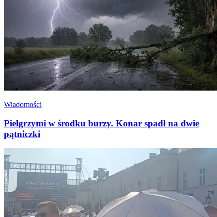
Wiadomości
Pielgrzymi w środku burzy. Konar spadł na dwie
pątniczki