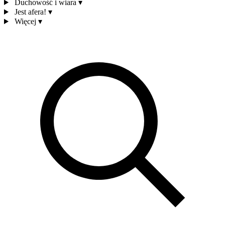
Duchowość i wiara
▾
Jest afera!
▾
Więcej
▾