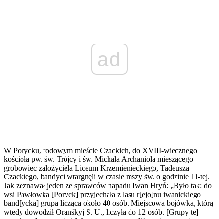
ad
W Porycku, rodowym mieście Czackich, do XVIII-wiecznego
kościoła pw. św. Trójcy i św. Michała Archanioła mieszącego
grobowiec założyciela Liceum Krzemienieckiego, Tadeusza
Czackiego, bandyci wtargnęli w czasie mszy św. o godzinie 11-tej.
Jak zeznawał jeden ze sprawców napadu Iwan Hryń: „Było tak: do
wsi Pawłow­ka [Poryck] przyjechała z lasu r[ejo]nu iwanickiego
band[ycka] grupa licząca około 40 osób. Miejscowa bojówka, którą
wtedy dowodził Oranśkyj S. U., liczyła do 12 osób. [Grupy te]