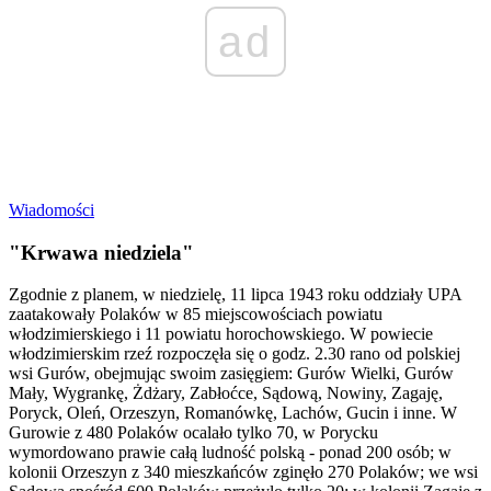
ad
Wiadomości
"Krwawa niedziela"
Zgodnie z planem, w niedzielę, 11 lipca 1943 roku oddziały UPA
zaatakowały Polaków w 85 miejscowościach powiatu
włodzimierskiego i 11 powiatu horochowskiego. W powiecie
włodzimierskim rzeź rozpoczęła się o godz. 2.30 rano od polskiej
wsi Gurów, obejmując swoim zasięgiem: Gurów Wielki, Gurów
Mały, Wygrankę, Żdżary, Zabłoćce, Sądową, Nowiny, Zagaję,
Poryck, Oleń, Orzeszyn, Romanówkę, Lachów, Gucin i inne. W
Gurowie z 480 Polaków ocalało tylko 70, w Porycku
wymordowano prawie całą ludność polską - ponad 200 osób; w
kolonii Orzeszyn z 340 mieszkańców zginęło 270 Polaków; we wsi