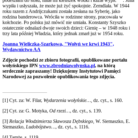
podeszłam do stołu, nalał mi kieliszek wódki i kazał wypić”
. Julia
wypiła i usłyszała, że może już żyć spokojnie. Zemdlała. W 1944
roku razem z Andrijczukami została zesłana na Syberię, jako
rodzina banderowca. Wróciła w rodzinne strony, pracowała w
kołchozie. Po polsku już mówić nie umiała. Konstanty Szyszko
ostatecznie odnalazł dwoje swoich dzieci: Gienię – w 1948 roku i
trzy lata później Władzia, który jednak zmarł już w 1954 roku.
Joanna Wieliczka-Szarkowa, "Wołyń we krwi 1943",
Wydawnictwo AA
Zdjęcie pochodzi ze zbioru fotografii, opublikowane portalu
wołyńskiego IPN
www.zbrodniawolynska.pl
, na którą
serdecznie zapraszamy! Dziękujemy Instytutowi Pamięci
Narodowej za pozwolenie opublikowania tego zdjęcia.
[1]
Cyt. za: W. Filar,
Wydarzenia wołyńskie…,
dz. cyt., s. 160.
[2]
Cyt. za: G. Motyka,
Od rzezi…
, dz. cyt., s. 139.
[3]
Relacja Włodzimierza Sławosza Dębskiego,
W. Siemaszko, E.
Siemaszko,
Ludobójstwo…
, dz. cyt., s. 1116.
[4]
Tamże, s. 1119.