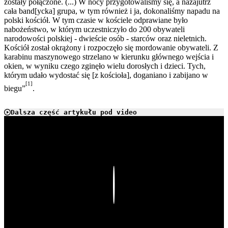
zostały połączone. (...) W nocy przygotowaliśmy się, a nazajutrz
cała band[ycka] grupa, w tym również i ja, dokonaliśmy napadu na
polski kościół. W tym czasie w kościele odprawiane było
nabożeństwo, w którym uczestniczyło do 200 obywateli
narodowości polskiej - dwieście osób - starców oraz nieletnich.
Kościół został okrążony i rozpoczęło się mordowanie obywateli. Z
karabinu maszynowego strzelano w kierunku głównego wejścia i
okien, w wyniku czego zginęło wielu dorosłych i dzieci. Tych,
którym udało wydostać się [z kościoła], doganiano i zabijano w
[1]
biegu”
.
Dalsza część artykułu pod video
Play