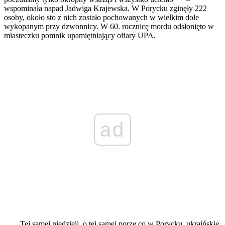
wspominała napad Jadwiga Krajewska. W Porycku zginęły 222
osoby, około sto z nich zostało pochowanych w wielkim dole
wykopanym przy dzwonnicy. W 60. rocznicę mordu odsłonięto w
miasteczku pomnik upamiętniający ofiary UPA.
ad
Tej samej niedzieli, o tej samej porze co w Porycku, ukraińskie