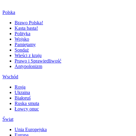
Polska
Brawo Polska!
Kasta basta!
Polityka
Wojsko
Pamiętamy
Sondaż
Wieści z kraju
Prawo i Sprawiedliwość
Antypolonizm
Wschód
Rosja
Ukraina
Białoruś
Ruska smuta
Łowcy onuc
Świat
Unia Europejska
Europa